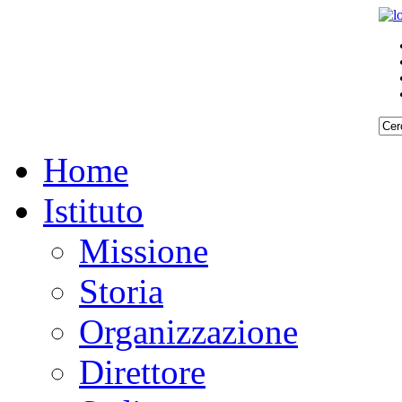
miamo
mente
icato
e
iati
Home
no?
Istituto
ca
azione
Missione
nsabili
Storia
Organizzazione
Direttore
he,