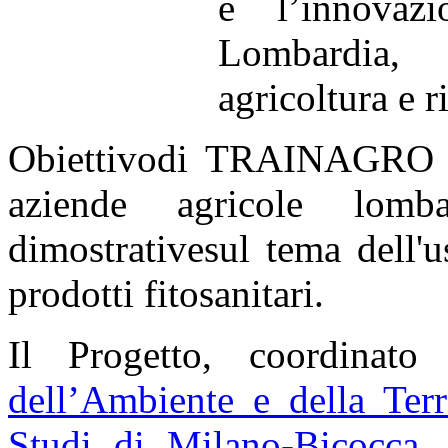
e l’innovaz
Lombardia,
agricoltura e r
Obiettivodi TRAINAGRO è
aziende agricole lomba
dimostrativesul tema dell'u
prodotti fitosanitari.
Il Progetto, coordinat
dell’Ambiente e della T
er
Studi di Milano-Bicocca
,