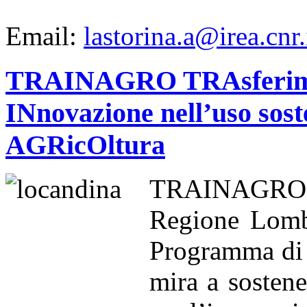
Email:
lastorina.a@irea.cnr.
TRAINAGRO TRAsferiment
INnovazione nell’uso soste
AGRicOltura
TRAINAGRO è u
Regione Lomb
Programma di 
mira a sostene