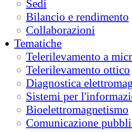
Sedi
ai
Bilancio e rendimento
buto.
Collaborazioni
Tematiche
ibile
Telerilevamento a mic
amente
abile
Telerilevamento ottico
nte
Diagnostica elettromag
zzo
Sistemi per l'informaz
/doi.irea.cnr.it/scienziati-
no-
Bioelettromagnetismo
a-
Comunicazione pubblic
azione-
sabili-