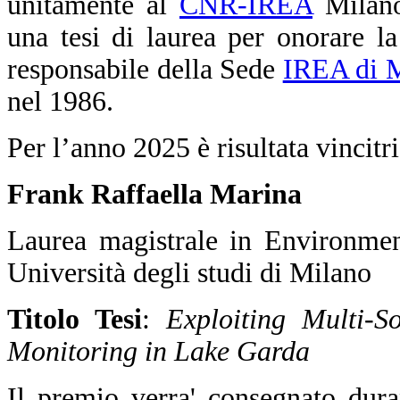
unitamente al
CNR-IREA
Milano
una tesi di laurea per onorare l
responsabile della Sede
IREA di 
nel 1986.
Per l’anno 2025
è risultata vincitr
Frank Raffaella Marina
Laurea magistrale in Environmen
Università degli studi di Milano
Titolo Tesi
:
Exploiting Multi-S
Monitoring in Lake Garda
Il premio verra' consegnato dura