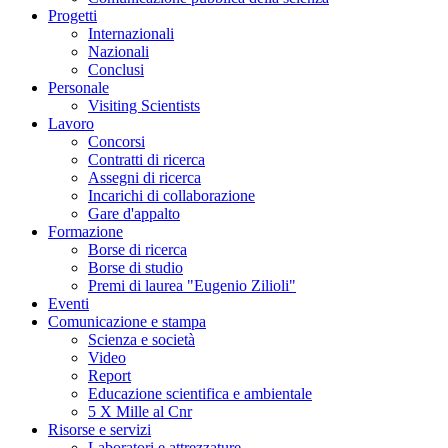
Progetti
Internazionali
Nazionali
Conclusi
Personale
Visiting Scientists
Lavoro
Concorsi
Contratti di ricerca
Assegni di ricerca
Incarichi di collaborazione
Gare d'appalto
Formazione
Borse di ricerca
Borse di studio
Premi di laurea "Eugenio Zilioli"
Eventi
Comunicazione e stampa
Scienza e società
Video
Report
Educazione scientifica e ambientale
5 X Mille al Cnr
Risorse e servizi
Laboratori e attrezzature