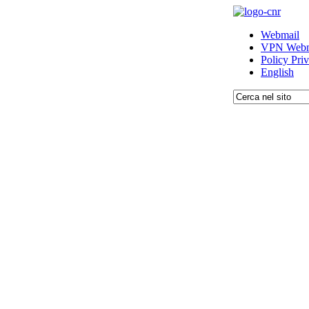
Webmail
VPN Webm
Policy Pri
English