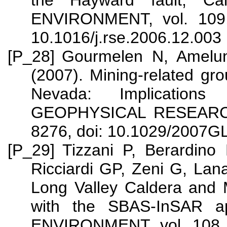
the Hayward fault, C
ENVIRONMENT, vol. 109, 
10.1016/j.rse.2006.12.003
[P_28]
Gourmelen N, Amelu
(2007). Mining-related gro
Nevada: Implication
GEOPHYSICAL RESEARCH 
8276, doi: 10.1029/2007G
[P_29]
Tizzani P, Berardino
Ricciardi GP, Zeni G, Lana
Long Valley Caldera and M
with the SBAS-InSAR 
ENVIRONMENT, vol. 108, 