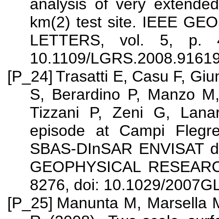
analysis of very extended
km(2) test site. IEEE
LETTERS, vol. 5, p. 4
10.1109/LGRS.2008.9161
[P_24]
Trasatti E, Casu F, Giu
S, Berardino P, Manzo M,
Tizzani P, Zeni G, Lana
episode at Campi Flegrei
SBAS-DInSAR ENVISAT dat
GEOPHYSICAL RESEARCH 
8276, doi: 10.1029/2007G
[P_25]
Manunta M, Marsella M,