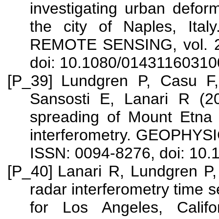
investigating urban defo
the city of Naples, I
REMOTE SENSING, vol. 25
doi: 10.1080/0143116031
[P_39]
Lundgren P, Casu F
Sansosti E, Lanari R (2
spreading of Mount Etna v
interferometry. GEOPHYS
ISSN: 0094-8276, doi: 10
[P_40]
Lanari R, Lundgren P,
radar interferometry time s
for Los Angeles, Cal