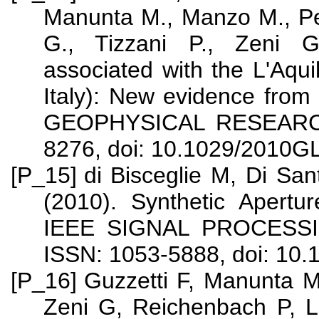
Manunta M., Manzo M., Pep
G., Tizzani P., Zeni G
associated with the L'Aqu
Italy): New evidence from
GEOPHYSICAL RESEARCH 
8276, doi: 10.1029/2010G
[P_15]
di Bisceglie M, Di Sa
(2010). Synthetic Apert
IEEE SIGNAL PROCESSIN
ISSN: 1053-5888, doi: 10
[P_16]
Guzzetti F, Manunta M
Zeni G, Reichenbach P, L