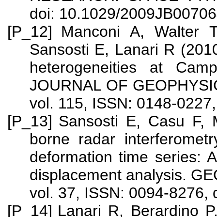
doi: 10.1029/2009JB0070
[P_12]
Manconi A, Walter 
Sansosti E, Lanari R (2010
heterogeneities at Campi
JOURNAL OF GEOPHYSIC
vol. 115, ISSN: 0148-0227
[P_13]
Sansosti E, Casu F, 
borne radar interferometr
deformation time series: A
displacement analysis.
vol. 37, ISSN: 0094-8276,
[P_14]
Lanari R, Berardino P