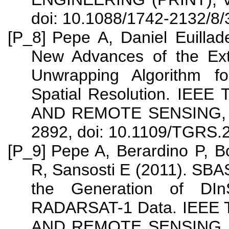
doi: 10.1088/1742-2132/8/
[P_8]
Pepe A, Daniel Euilla
New Advances of the Ex
Unwrapping Algorithm f
Spatial Resolution. I
AND REMOTE SENSING, vol
2892, doi: 10.1109/TGRS.
[P_9]
Pepe A, Berardino P, B
R, Sansosti E (2011). SBAS
the Generation of DInS
RADARSAT-1 Data. IEE
AND REMOTE SENSING, vol