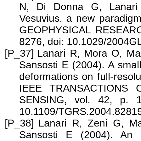
N, Di Donna G, Lanari 
Vesuvius, a new paradigm fo
GEOPHYSICAL RESEARCH 
8276, doi: 10.1029/2004G
[P_37]
Lanari R, Mora O, Man
Sansosti E (2004). A small
deformations on full-resolu
IEEE TRANSACTIONS
SENSING, vol. 42, p. 1
10.1109/TGRS.2004.8281
[P_38]
Lanari R, Zeni G, Ma
Sansosti E (2004). An 