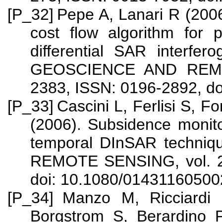
[P_32]
Pepe A, Lanari R (200
cost flow algorithm for 
differential SAR inter
GEOSCIENCE AND REMOT
2383, ISSN: 0196-2892, d
[P_33]
Cascini L, Ferlisi S, 
(2006). Subsidence monito
temporal DInSAR techn
REMOTE SENSING, vol. 27
doi: 10.1080/0143116050
[P_34]
Manzo M, Ricciardi
Borgstrom S, Berardino 