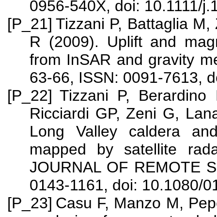
0956-540X, doi: 10.1111/j
[P_21]
Tizzani P, Battaglia M,
R (2009). Uplift and mag
from InSAR and gravity m
63-66, ISSN: 0091-7613, 
[P_22]
Tizzani P, Berardino
Ricciardi GP, Zeni G, Lan
Long Valley caldera and
mapped by satellite rad
JOURNAL OF REMOTE SENS
0143-1161, doi: 10.1080
[P_23]
Casu F, Manzo M, Pep