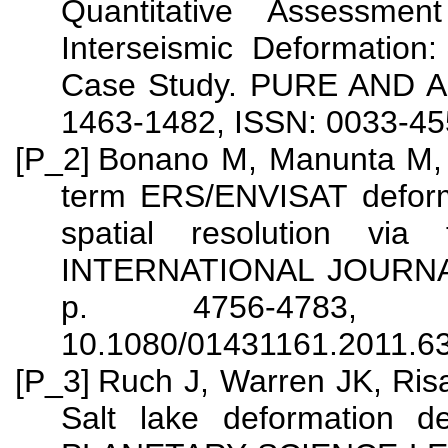
Quantitative Assessm
Interseismic Deformatio
Case Study.
PURE AND AP
1463-1482, ISSN: 0033-45
[P_2]
Bonano M, Manunta M, M
term ERS/ENVISAT deformat
spatial resolution vi
INTERNATIONAL JOURNA
p. 4756-4783, 
10.1080/01431161.2011.6
[P_3]
Ruch J, Warren JK, Risa
Salt lake deformation 