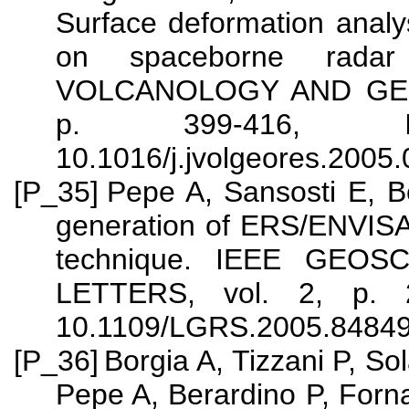
Surface deformation analys
on spaceborne radar
VOLCANOLOGY AND GEO
p. 399-416, IS
10.1016/j.jvolgeores.2005
[P_35]
Pepe A, Sansosti E, B
generation of ERS/ENVISA
technique. IEEE GEO
LETTERS, vol. 2, p. 2
10.1109/LGRS.2005.8484
[P_36]
Borgia A, Tizzani P, S
Pepe A, Berardino P, Forna