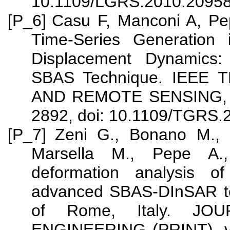
10.1109/LGRS.2010.2095
[P_6]
Casu F, Manconi A, Pe
Time-Series Generation 
Displacement Dynamics:
SBAS Technique. IEEE
AND REMOTE SENSING, vol
2892, doi: 10.1109/TGRS.
[P_7]
Zeni G., Bonano M.,
Marsella M., Pepe A.
deformation analysis of
advanced SBAS-DInSAR tec
of Rome, Italy. J
ENGINEERING (PRINT), vo