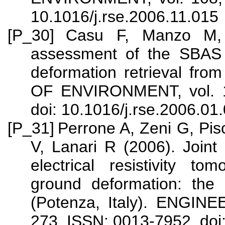
10.1016/j.rse.2006.11.015
[P_30]
Casu F, Manzo M, L
assessment of the SBAS 
deformation retrieval f
OF ENVIRONMENT, vol. 10
doi: 10.1016/j.rse.2006.01
[P_31]
Perrone A, Zeni G, Pisc
V, Lanari R (2006). Joint
electrical resistivity to
ground deformation: the 
(Potenza, Italy). ENGIN
273, ISSN: 0013-7952, doi