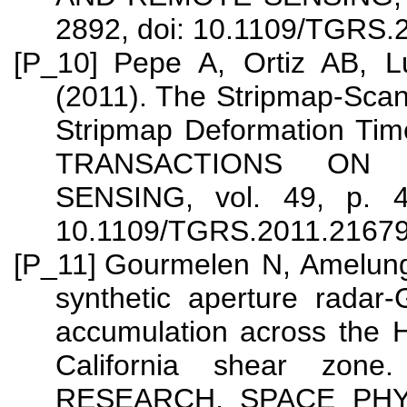
2892, doi: 10.1109/TGRS.
[P_10]
Pepe A, Ortiz AB, 
(2011). The Stripmap-Sca
Stripmap Deformation Ti
TRANSACTIONS ON
SENSING, vol. 49, p. 4
10.1109/TGRS.2011.2167
[P_11]
Gourmelen N, Amelung 
synthetic aperture radar-G
accumulation across the H
California shear zo
RESEARCH. SPACE PHYSI