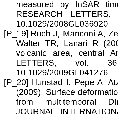
measured by InSAR tim
RESEARCH LETTERS, vo
10.1029/2008GL036920
[P_19]
Ruch J, Manconi A, Ze
Walter TR, Lanari R (200
volcanic area, centra
LETTERS, vol. 36
10.1029/2009GL041276
[P_20]
Hunstad I, Pepe A, Atz
(2009). Surface deformation
from multitemporal D
JOURNAL INTERNATIONAL,