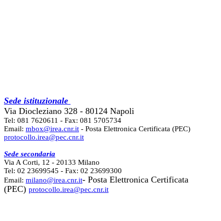
Sede istituzionale
Via Diocleziano 328 - 80124 Napoli
Tel: 081 7620611 - Fax: 081 5705734
Email:
mbox@irea.cnr.it
- Posta Elettronica Certificata (PEC)
protocollo.irea@pec.cnr.it
Sede secondaria
Via A Corti, 12 - 20133 Milano
Tel: 02 23699545 - Fax: 02 23699300
- Posta Elettronica Certificata
Email:
milano@irea.cnr.it
(PEC)
protocollo.irea@pec.cnr.it