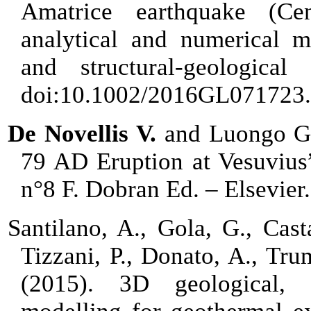
Amatrice earthquake (Cen
analytical and numerical
and structural-geologica
doi:10.1002/2016GL071723.
De Novellis V.
and Luongo G.,
79 AD Eruption at Vesuvius
n°8 F. Dobran Ed. – Elsevier.
Santilano, A., Gola, G., Cas
Tizzani, P., Donato, A., Tru
(2015).
3D geological, 