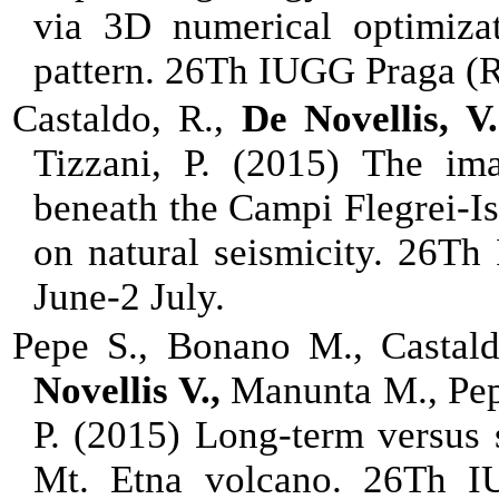
via 3D numerical optimiza
pattern. 26Th IUGG Praga (R
Castaldo, R.,
De Novellis, V.
Tizzani, P. (2015) The ima
beneath the Campi Flegrei-Is
on natural seismicity.
26Th 
June-2 July.
Pepe S., Bonano M., Castal
Novellis V.,
Manunta M., Pep
P. (2015) Long-term versus 
Mt. Etna volcano. 26Th I