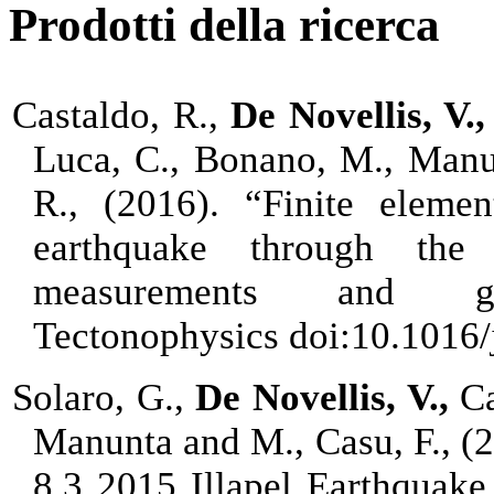
Prodotti della ricerca
Castaldo, R.,
De Novellis, V.
Luca, C., Bonano, M., Manunt
R., (2016).
“Finite eleme
earthquake through the
measurements and geolo
Tectonophysics doi:10.1016/j
Solaro, G.,
De Novellis, V.,
Ca
Manunta and M., Casu, F., (
8.3 2015 Illapel Earthquake