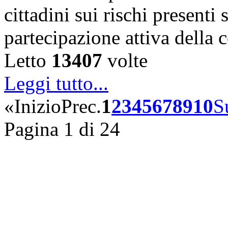
cittadini sui rischi presenti s
partecipazione attiva della
Letto
13407
volte
Leggi tutto...
«
Inizio
Prec.
1
2
3
4
5
6
7
8
9
10
S
Pagina 1 di 24