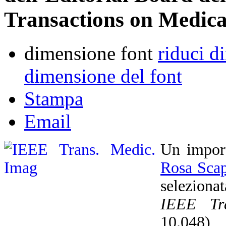
Transactions on Medic
dimensione font
riduci d
dimensione del font
Stampa
Email
Un import
Rosa Scap
seleziona
IEEE Tr
10.048),