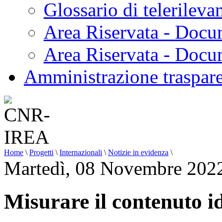
Glossario di telerilev
Area Riservata - Docu
Area Riservata - Doc
Amministrazione traspar
Home
\
Progetti
\
Internazionali
\
Notizie in evidenza
\
Martedì, 08 Novembre 202
Misurare il contenuto id