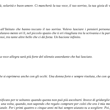
à, solarità e buon umore. Ci mancherà la tua voce, il tuo sorriso, la tua gioia di v
ll’Istituto che hanno toccato il tuo sorriso. Volevo lasciare i pensieri persona
tavo mente eri lì, nel piccolo spazio che ti eri ritagliata tra la scrivania e la pa
i, tra tante altre belle che ci dà forza. Un bacione infinito.
a voce allegra sarà più forte del silenzio assordante che hai lasciato.
he si esprimeva anche con gli occhi. Una donna forte e sempre risoluta, che con q
icato per te soltanto quando questa non può più ascoltarti. Invece di gridarglielo
 una volta, quando, non sapendo che regalo comprare per colei che ora è mia mog
tale. Per i primi quattro o cinque anni mi hai sempre aiutato tu a scegliere. Poi, 