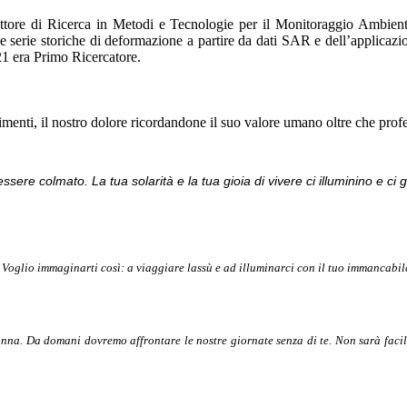
ore di Ricerca in Metodi e Tecnologie per il Monitoraggio Ambiental
serie storiche di deformazione a partire da dati SAR e dell’applicazion
21 era Primo Ricercatore.
menti, il nostro dolore ricordandone il suo valore umano oltre che profe
sere colmato. La tua solarità e la tua gioia di vivere ci illuminino e ci g
 Voglio immaginarti così: a viaggiare lassù e ad illuminarci con il tuo immancabile
onna. Da domani dovremo affrontare le nostre giornate senza di te. Non sarà facil