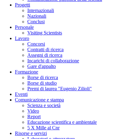
Progetti
Internazionali
Nazionali
Conclusi
Personale
Visiting Scientists
Lavoro
Concorsi
Contratti di ricerca
Assegni di ricerca
Incarichi di collaborazione
Gare d'appalto
Formazione
Borse di ricerca
Borse di studio
Premi di laurea "Eugenio Zilioli"
Eventi
Comunicazione e stampa
Scienza e società
Video
Report
Educazione scientifica e ambientale
5 X Mille al Cnr
Risorse e servizi
Laboratori e attrezzature