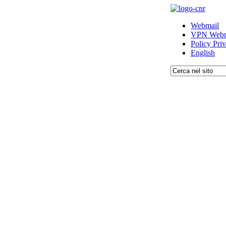
Webmail
VPN Webm
Policy Pri
English