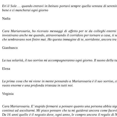
Eri il Sole … quando entravi in Istituto portavi sempre quella ventata di serenit
bene e ci mancherai ogni giorno
Nadia
Cara Mariarosaria, ho ricevuto messaggi di affetto per te da colleghi esterni a
investivano anche me quando, attraversando il corridoio per tornare a casa, ti salu
che sembravano non finire mai. Ho questa immagine di te, sorridente, ancora tra no
Gianfranco
La tua solarità, il tuo sorriso mi accompagneranno ogni giorno. Il suono della tu
Elena
La prima cosa che mi viene in mente pensando a Mariarosaria è il suo sorriso, c
vuoto enorme e una profonda tristezza in tutti noi.
Virginia
Cara Mariarosaria. E’ stupido fermarsi a pensare quanto una persona abbia signif
continui ad ascoltarmi. Mi piace pensare che tu mi guiderai ancora come facevi
Da 16 anni quello è il negozio dove, ogni anno, le compro ancora il regalo di Na