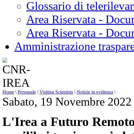
Glossario di telerilev
Area Riservata - Docu
Area Riservata - Doc
Amministrazione traspar
Home
\
Personale
\
Visiting Scientists
\
Notizie in evidenza
\
Sabato, 19 Novembre 2022
L'Irea a Futuro Remoto