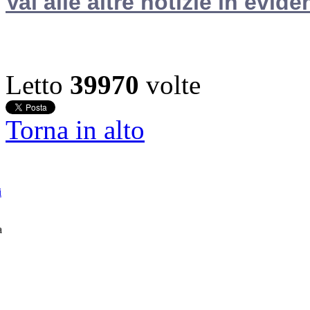
Vai alle altre notizie in evide
Letto
39970
volte
Torna in alto
i
a