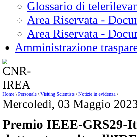
Glossario di telerilev
Area Riservata - Docu
Area Riservata - Doc
Amministrazione traspar
Home
\
Personale
\
Visiting Scientists
\
Notizie in evidenza
\
Mercoledì, 03 Maggio 2023
Premio IEEE-GRS29-Ital