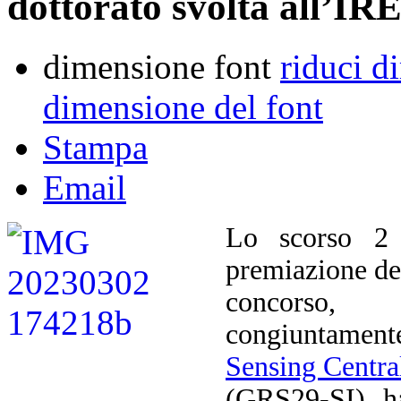
dottorato svolta all’I
dimensione font
riduci d
dimensione del font
Stampa
Email
Lo scorso 2 
premiazione d
concorso, 
congiuntament
Sensing Centra
(GRS29-SI), ha