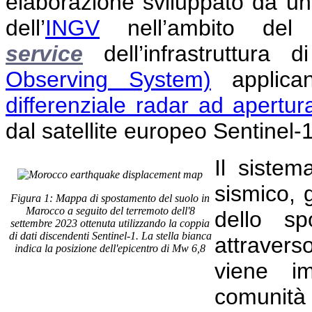
elaborazione sviluppato da un
dell’
INGV
nell’ambito de
service
dell’infrastruttura
Observing System)
applican
differenziale radar ad apertur
dal satellite europeo Sentinel-
Il sistem
sismico,
Figura 1: Mappa di spostamento del suolo in
Marocco a seguito del terremoto dell'8
dello sp
settembre 2023 ottenuta utilizzando la coppia
di dati discendenti Sentinel-1. La stella bianca
attraver
indica la posizione dell'epicentro di Mw 6,8
viene i
comunità 