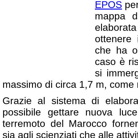
EPOS
per
mappa di
elaborat
ottenere 
che ha or
caso è ri
si immer
massimo di circa 1,7 m, come m
Grazie al sistema di elabor
possibile gettare nuova lu
terremoto del Marocco fornend
sia agli scienziati che alle attiv