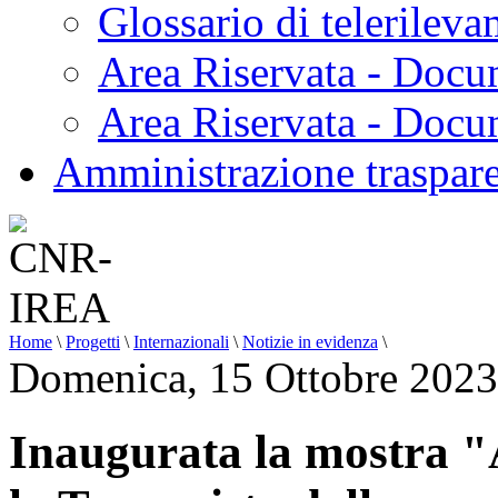
Glossario di telerilev
Area Riservata - Docu
Area Riservata - Doc
Amministrazione traspar
Home
\
Progetti
\
Internazionali
\
Notizie in evidenza
\
Domenica, 15 Ottobre 2023
Inaugurata la most