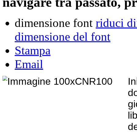
navigare tra passato, p
dimensione font
riduci d
dimensione del font
Stampa
Email
I
d
g
li
d