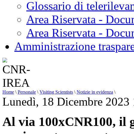
Glossario di telerilev
Area Riservata - Docu
Area Riservata - Doc
Amministrazione traspar
Home
\
Personale
\
Visiting Scientists
\
Notizie in evidenza
\
Lunedì, 18 Dicembre 2023 
Al via 100xCNR100, il g