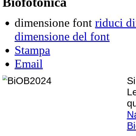
Biofotonica
dimensione font
riduci d
dimensione del font
Stampa
Email
Si
L
q
N
Bi