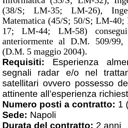
Informatica (35/S; LM-32), Inge
(38/S; LM-35; LM-26), Ingeg
Matematica (45/S; 50/S; LM-40; 
17; LM-44; LM-58) consegui
anteriormente al D.M. 509/99, o
(D.M. 5 maggio 2004).
Requisiti:
Esperienza almen
segnali radar e/o nel tratta
satellitari ovvero possesso de
attinente all’esperienza richies
Numero posti a contratto:
1 
Sede:
Napoli
Durata del contratto:
2 anni