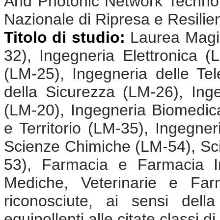
And Photonic Network Technolo
Nazionale di Ripresa e Resili
Titolo di studio:
Laurea Magis
32), Ingegneria Elettronica (
(LM-25), Ingegneria delle Te
della Sicurezza (LM-26), Ing
(LM-20), Ingegneria Biomedic
e Territorio (LM-35), Ingegne
Scienze Chimiche (LM-54), Sci
53), Farmacia e Farmacia In
Mediche, Veterinarie e Far
riconosciute, ai sensi dell
equipollenti alle citate classi di