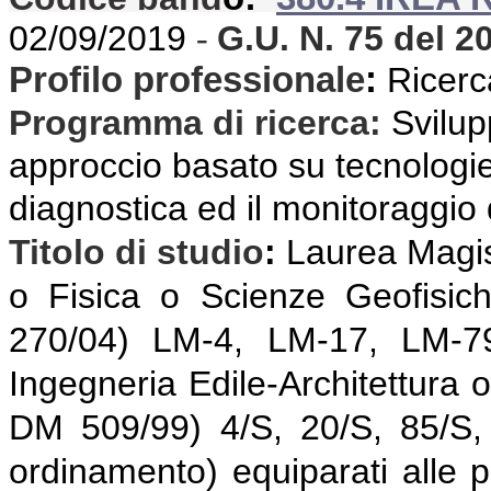
02/09/2019
G.U. N. 75
del 2
-
Profilo professionale
:
Ricerca
Programma di ricerca
:
Svilup
approccio basato su tecnologie
diagnostica ed il monitoraggio
Titolo di studio
:
Laurea Magist
o Fisica o Scienze Geofisi
270/04) LM-4, LM-17, LM-79
Ingegneria Edile-Architettura 
DM 509/99) 4/S, 20/S, 85/S,
ordinamento) equiparati alle pr