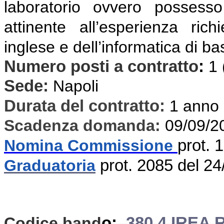
laboratorio ovvero possesso
attinente all’esperienza ric
inglese e dell’informatica di b
Numero posti a contratto
:
1
Sede:
Napoli
Durata del contratto:
1 anno
Scadenza domanda:
09/09/2
Nomina Commissione
prot. 
Graduatoria
prot. 2085 del 2
Codice band
o:
380.4 IREA 