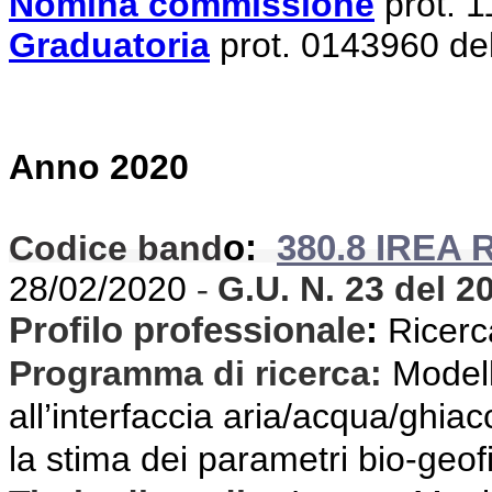
Nomina commissione
prot. 
Graduatoria
prot. 0143960 de
Anno 2020
Codice band
o:
380.8 IREA 
28/02/2020
G.U. N. 23
del 2
-
Profilo professionale
:
Ricerca
Programma di ricerca
:
Modell
all’interfaccia aria/acqua/ghiac
la stima dei parametri bio-geofi