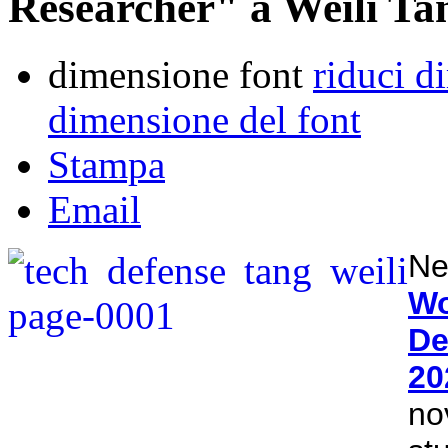
Researcher" a Weili Ta
dimensione font
riduci d
dimensione del font
Stampa
Email
Ne
W
De
20
n