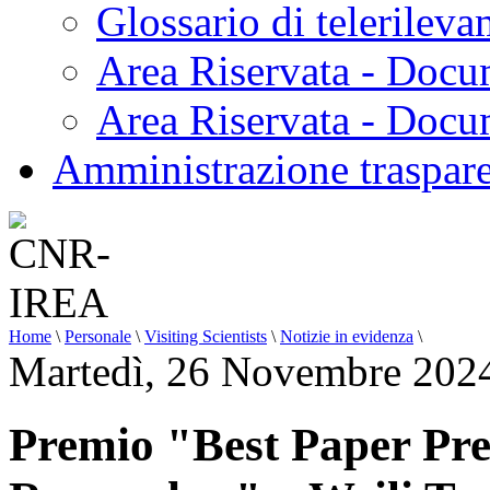
Glossario di telerilev
Area Riservata - Docu
Area Riservata - Doc
Amministrazione traspar
Home
\
Personale
\
Visiting Scientists
\
Notizie in evidenza
\
Martedì, 26 Novembre 202
Premio "Best Paper Pre