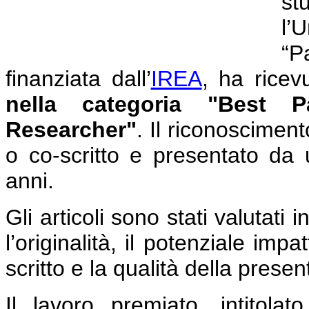
st
l’
“P
finanziata dall’
IREA
, ha ricev
nella categoria "Best
Researcher"
. Il riconoscimento
o co-scritto e presentato da u
anni.
Gli articoli sono stati valutati i
l’originalità, il potenziale imp
scritto e la qualità della pres
Il lavoro premiato, intitola