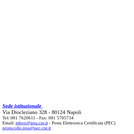
Sede istituzionale
Via Diocleziano 328 - 80124 Napoli
Tel: 081 7620611 - Fax: 081 5705734
Email:
mbox@irea.cnr.it
- Posta Elettronica Certificata (PEC)
protocollo.irea@pec.cnr.it