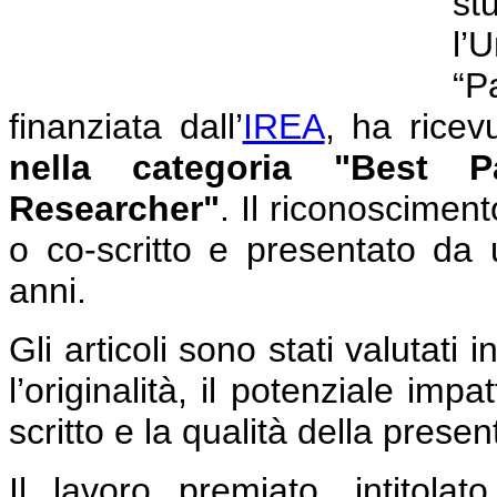
st
l’
“P
finanziata dall’
IREA
, ha ricev
nella categoria "Best
Researcher"
. Il riconoscimento
o co-scritto e presentato da u
anni.
Gli articoli sono stati valutati i
l’originalità, il potenziale imp
scritto e la qualità della pres
Il lavoro premiato, intitola