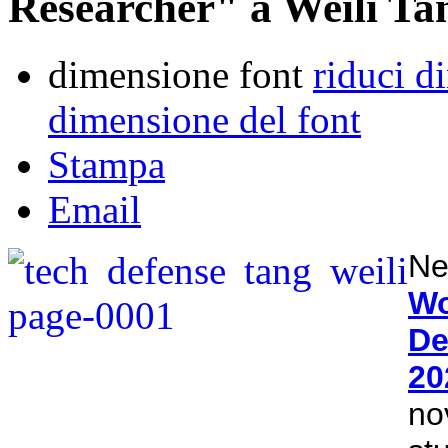
Researcher" a Weili Ta
dimensione font
riduci d
dimensione del font
Stampa
Email
Ne
W
De
20
n