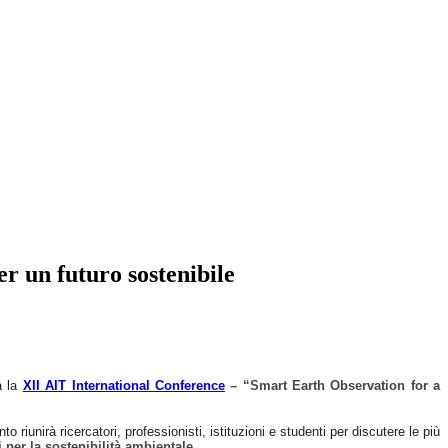
r un futuro sostenibile
à la
XII AIT International Conference
– “Smart Earth Observation for a
ento riunirà ricercatori, professionisti, istituzioni e studenti per discutere le più
 per la sostenibilità ambientale
.