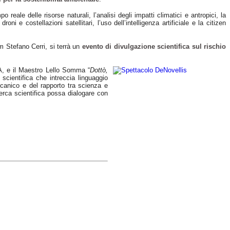
 reale delle risorse naturali, l’analisi degli impatti climatici e antropici, la
roni e costellazioni satellitari, l’uso dell’intelligenza artificiale e la citizen
m Stefano Cerri, si terrà un
evento di divulgazione scientifica sul rischio
EA, e il Maestro Lello Somma “
Dottò,
 scientifica che intreccia linguaggio
lcanico e del rapporto tra scienza e
cerca scientifica possa dialogare con