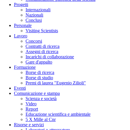
Progetti
Internazionali
Nazionali
Conclusi
Personale
Visiting Scientists
Lavoro
Concorsi
Contratti di ricerca
Assegni di ricerca
Incarichi di collaborazione
Gare d'appalto
Formazione
Borse di ricerca
Borse di studio
Premi di laurea "Eugenio Zilioli"
Eventi
Comunicazione e stampa
Scienza e società
Video
Report
Educazione scientifica e ambientale
5 X Mille al Cnr
Risorse e servizi
Laboratori e attrezzature