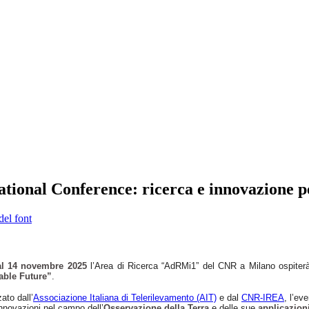
tional Conference: ricerca e innovazione pe
del font
al 14 novembre 2025
l’Area di Ricerca “AdRMi1” del CNR a Milano ospiter
able Future”
.
ato dall’
Associazione Italiana di Telerilevamento (AIT)
e dal
CNR-IREA
, l’ev
innovazioni nel campo dell’
Osservazione della Terra
e delle sue
applicazioni