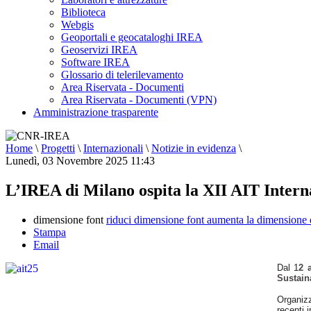
Biblioteca
Webgis
Geoportali e geocataloghi IREA
Geoservizi IREA
Software IREA
Glossario di telerilevamento
Area Riservata - Documenti
Area Riservata - Documenti (VPN)
Amministrazione trasparente
Home
\
Progetti
\
Internazionali
\
Notizie in evidenza
\
Lunedì, 03 Novembre 2025 11:43
L’IREA di Milano ospita la XII AIT Interna
dimensione font
riduci dimensione font
aumenta la dimensione 
Stampa
Email
Dal 1
2 
Sustain
Organizz
recenti 