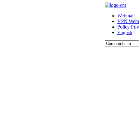
Webmail
VPN Webm
Policy Pri
English