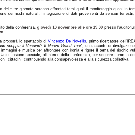
o delle tre giornate saranno affrontati temi quali il monitoraggio quasi in tempo
ne dei rischi naturali, l’integrazione di dati provenienti da sensori terrestri, d
ito della conferenza,
giovedì 13 novembre alle ore 19:30
presso l’auditoriu
co
.
a proporrà lo spettacolo di
Vincenzo De Novellis
, primo ricercatore dell'IR
do scoppia il Vesuvio? Il Nuovo Grand Tour
”, un racconto di divulgazione
, immagini e musica per affrontare con ironia e rigore il tema del rischio vu
 Un’occasione speciale, all’interno della conferenza, per scoprire come la ri
 con i cittadini, contribuendo alla consapevolezza e alla sicurezza collettiva.