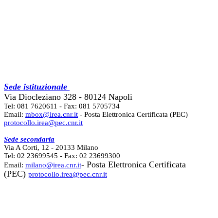
Sede istituzionale
Via Diocleziano 328 - 80124 Napoli
Tel: 081 7620611 - Fax: 081 5705734
Email:
mbox@irea.cnr.it
- Posta Elettronica Certificata (PEC)
protocollo.irea@pec.cnr.it
Sede secondaria
Via A Corti, 12 - 20133 Milano
Tel: 02 23699545 - Fax: 02 23699300
- Posta Elettronica Certificata
Email:
milano@irea.cnr.it
(PEC)
protocollo.irea@pec.cnr.it