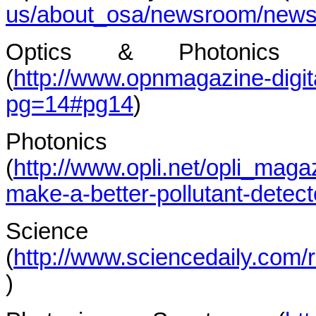
us/about_osa/newsroom/newsr
Optics & Photonic
(
http://www.opnmagazine-dig
pg=14#pg14
)
Photonics 
(
http://www.opli.net/opli_maga
make-a-better-pollutant-detect
Scien
(
http://www.sciencedaily.com
)