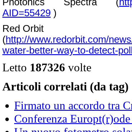
Photonics Spectra (
ht
AID=55429
)
Red Orbit
(
http://www.redorbit.com/new
water-better-way-to-detect-pol
Letto
187326
volte
Articoli correlati (da tag)
Firmato un accordo tra C
Conferenza Europt(r)od
Un nuovo fotometro solar