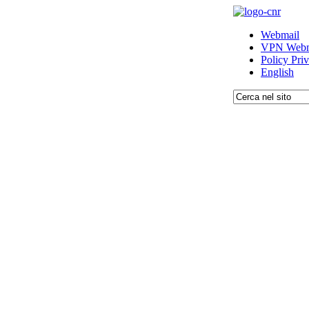
Webmail
VPN Webm
Policy Pri
English