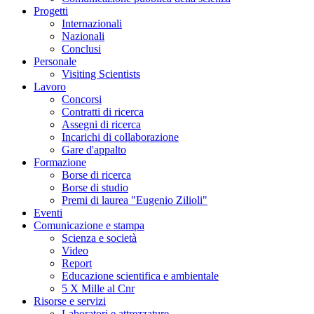
Progetti
Internazionali
Nazionali
Conclusi
Personale
Visiting Scientists
Lavoro
Concorsi
Contratti di ricerca
Assegni di ricerca
Incarichi di collaborazione
Gare d'appalto
Formazione
Borse di ricerca
Borse di studio
Premi di laurea "Eugenio Zilioli"
Eventi
Comunicazione e stampa
Scienza e società
Video
Report
Educazione scientifica e ambientale
5 X Mille al Cnr
Risorse e servizi
Laboratori e attrezzature