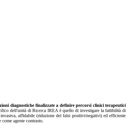
oni diagnostiche finalizzate a definire percorsi clinici terapeutici
ifico dell'unità di Ricerca IREA è quello di investigare la fattibilità di
nvasiva, affidabile (riduzione dei falsi positivi/negativi) ed efficiente
e come agente contrasto.