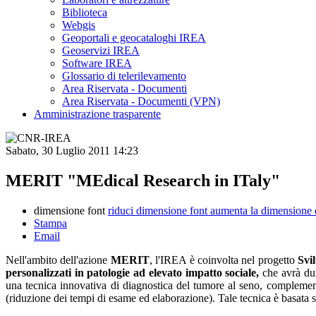
Biblioteca
Webgis
Geoportali e geocataloghi IREA
Geoservizi IREA
Software IREA
Glossario di telerilevamento
Area Riservata - Documenti
Area Riservata - Documenti (VPN)
Amministrazione trasparente
Sabato, 30 Luglio 2011 14:23
MERIT "MEdical Research in ITaly"
dimensione font
riduci dimensione font
aumenta la dimensione 
Stampa
Email
Nell'ambito dell'azione
MERIT
, l'IREA è coinvolta nel progetto
Svi
personalizzati in patologie ad elevato impatto sociale,
che avrà dur
una tecnica innovativa di diagnostica del tumore al seno, complemen
(riduzione dei tempi di esame ed elaborazione). Tale tecnica è basat