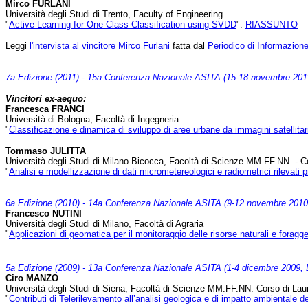
Mirco FURLANI
Università degli Studi di Trento, Faculty of Engineering
"
Active Learning for One-Class Classification using SVDD
".
RIASSUNTO
Leggi
l'intervista al vincitore Mirco Furlani
fatta dal
Periodico di Informazione 
7a Edizione (2011) - 15a Conferenza Nazionale ASITA (15-18 novembre 2011
Vincitori ex-aequo:
Francesca FRANCI
Università di Bologna, Facoltà di Ingegneria
"
Classificazione e dinamica di sviluppo di aree urbane da immagini satellitari
Tommaso JULITTA
Università degli Studi di Milano-Bicocca, Facoltà di Scienze MM.FF.NN. - Cor
"
Analisi e modellizzazione di dati micrometereologici e radiometrici rilevati 
6a Edizione (2010) - 14a Conferenza Nazionale ASITA (9-12 novembre 2010
Francesco NUTINI
Università degli Studi di Milano, Facoltà di Agraria
"
Applicazioni di geomatica per il monitoraggio delle risorse naturali e foragge
5a Edizione (2009) - 13a Conferenza Nazionale ASITA (1-4 dicembre 2009, B
Ciro MANZO
Università degli Studi di Siena, Facoltà di Scienze MM.FF.NN. Corso di Lau
"
Contributi di Telerilevamento all’analisi geologica e di impatto ambientale d