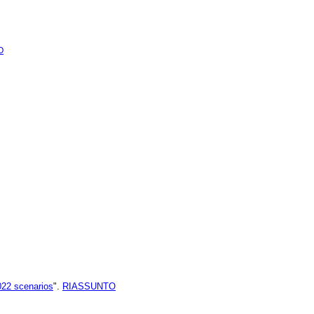
O
022 scenarios
".
RIASSUNTO