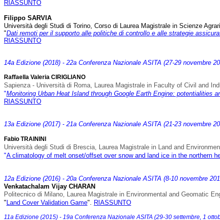
RIASSUNTO
Filippo SARVIA
Università degli Studi di Torino, Corso di Laurea Magistrale in Scienze Agrar
"
Dati remoti per il supporto alle politiche di controllo e alle strategie assicura
RIASSUNTO
14a Edizione (2018) - 22a Conferenza Nazionale ASITA (27-29 novembre 20
Raffaella Valeria CIRIGLIANO
Sapienza - Università di Roma, Laurea Magistrale in Faculty of Civil and In
"
Monitoring Urban Heat Island through Google Earth Engine: potentialities an
RIASSUNTO
1
3a Edizione (2017) - 21a Conferenza Nazionale ASITA (21-23 novembre 20
Fabio TRAININI
Università degli Studi di Brescia, Laurea Magistrale in Land and Environmen
"
A climatology of melt onset/offset over snow and land ice in the
northern h
12a Edizione (2016) - 20a Conferenza Nazionale ASITA (8-10 novembre 2016
Venkatachalam Vijay CHARAN
Politecnico di Milano, Laurea Magistrale in Environmental and Geomatic En
"
Land Cover Validation Game
".
RIASSUNTO
11a Edizione (2015) - 19a Conferenza Nazionale ASITA (29-30 settembre, 1 otto