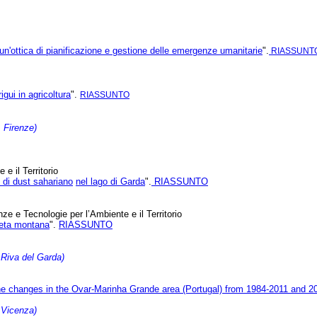
in un'ottica di pianificazione e gestione delle emergenze umanitarie
".
RIASSUNT
igui in agricoltura
".
RIASSUNTO
 Firenze)
e il Territorio
i di dust sahariano
nel lago di Garda
".
RIASSUNTO
ze e Tecnologie per l’Ambiente e il Territorio
cceta montana
".
RIASSUNTO
Riva del Garda)
ine changes in the Ovar-Marinha Grande area (Portugal) from 1984-2011 and 2
 Vicenza)