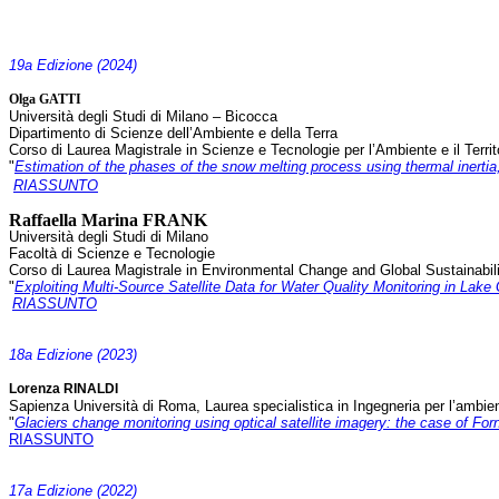
19a Edizione (2024)
Olga GATTI
Università degli Studi di Milano – Bicocca
Dipartimento di Scienze dell’Ambiente e della Terra
Corso di Laurea Magistrale in Scienze e Tecnologie per l’Ambiente e il Territ
"
Estimation of the phases of the snow melting process using thermal inerti
RIASSUNTO
Raffaella Marina FRANK
Università degli Studi di Milano
Facoltà di Scienze e Tecnologie
Corso di Laurea Magistrale in Environmental Change and Global Sustainabil
"
Exploiting Multi-Source Satellite Data for Water Quality Monitoring in Lake
RIASSUNTO
18a Edizione (2023)
Lorenza RINALDI
Sapienza Università di Roma, Laurea specialistica in Ingegneria per l’ambiente
"
Glaciers change monitoring using optical satellite imagery: the case of Forn
RIASSUNTO
17a Edizione (2022)