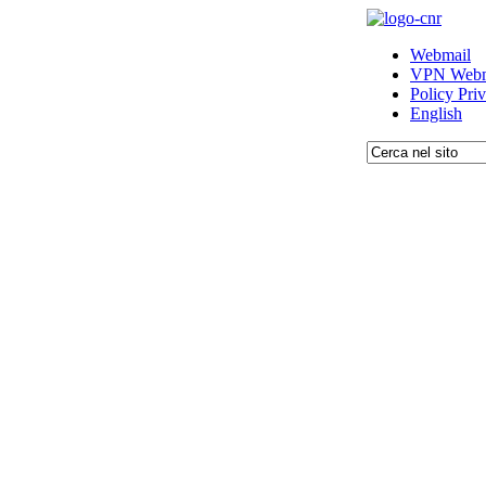
Webmail
VPN Webm
Policy Pri
English