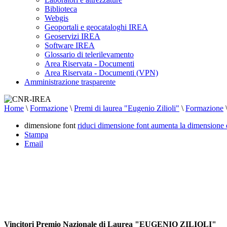
Biblioteca
Webgis
Geoportali e geocataloghi IREA
Geoservizi IREA
Software IREA
Glossario di telerilevamento
Area Riservata - Documenti
Area Riservata - Documenti (VPN)
Amministrazione trasparente
Home
\
Formazione
\
Premi di laurea "Eugenio Zilioli"
\
Formazione
dimensione font
riduci dimensione font
aumenta la dimensione 
Stampa
Email
Vincitori Premio Nazionale di Laurea "EUGENIO ZILIOLI"