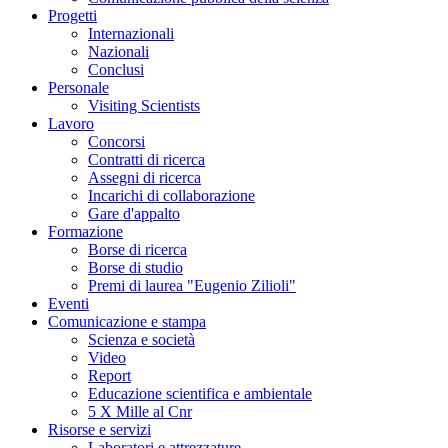
Progetti
Internazionali
Nazionali
Conclusi
Personale
Visiting Scientists
Lavoro
Concorsi
Contratti di ricerca
Assegni di ricerca
Incarichi di collaborazione
Gare d'appalto
Formazione
Borse di ricerca
Borse di studio
Premi di laurea "Eugenio Zilioli"
Eventi
Comunicazione e stampa
Scienza e società
Video
Report
Educazione scientifica e ambientale
5 X Mille al Cnr
Risorse e servizi
Laboratori e attrezzature