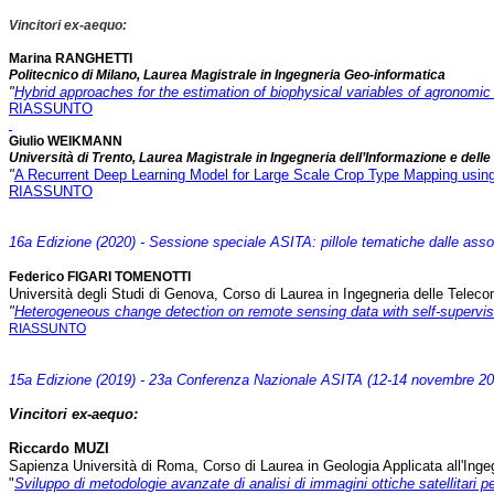
Vincitori ex-aequo:
Marina RANGHETTI
Politecnico di Milano, Laurea Magistrale in Ingegneria Geo-informatica
"
Hybrid approaches for the estimation of biophysical variables of agronomic 
RIASSUNTO
Giulio WEIKMANN
Università di Trento, Laurea Magistrale in Ingegneria dell’Informazione e dell
"
A Recurrent Deep Learning Model for Large Scale Crop Type Mapping using
RIASSUNTO
16a Edizione (2020) - Sessione speciale ASITA: pillole tematiche dalle asso
Federico FIGARI TOMENOTTI
Università degli Studi di Genova, Corso di Laurea in Ingegneria delle Telec
"
Heterogeneous change detection on remote sensing data with self-supervis
RIASSUNTO
15a Edizione (2019) - 23a Conferenza Nazionale ASITA (12-14 novembre 201
Vincitori ex-aequo:
Riccardo MUZI
Sapienza Università di Roma, Corso di Laurea in Geologia Applicata all'Ingegn
"
Sviluppo di metodologie avanzate di analisi di immagini ottiche satellitari pe