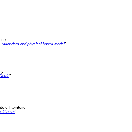
orio
a, radar data and physical based model
"
ity
 Garda
"
 e il territorio.
i Glacier
"