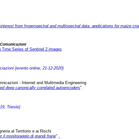
interest from hyperspectral and multispectral data: applications for maize cro
e Comunicazioni
 Time Series of Sentinel 2 images
ciazioni (evento online, 21-12-2020)
omnicazioni - Internet and Mulitmedia Engineering
ed deep canonically correlated autoencoder
s
".
9, Trieste)
eria al Territorio e ai Rischi
r il monitoraggio di grandi frane
".