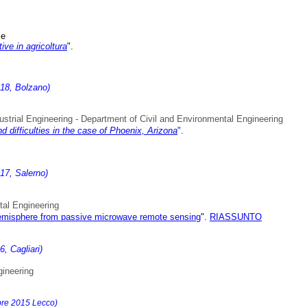
ie
tive in agricoltura
".
18, Bolzano)
dustrial Engineering - Department of Civil and Environmental Engineering
d difficulties in the case of Phoenix, Arizona
"
.
17, Salerno)
tal Engineering
emisphere from passive microwave remote sensing
"
.
RIASSUNTO
, Cagliari)
gineering
bre 2015 Lecco)