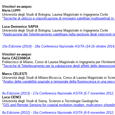
Vincitori ex-aequo:
Marta LUPPI
Università degli Studi di Bologna, Laurea Magistrale in Ingegneria Civile
"
Tecniche di utilizzo e classificazione di immagini satellitari multispettrali 
Luca Domenico SAPIA
Università degli Studi di Bologna, Laurea Magistrale in Ingegneria Civile
"
Applicazione del Telerilevamento satellitare nella gestione degli interventi irr
10a Edizione (2014) - 18a Conferenza Nazionale ASITA (14-16 ottobre 2014,
Vincitori ex-aequo
:
Ilaria CAZZANIGA
Politecnico di Milano, Corso di Laurea Magistrale in Ingegneria per l'Ambiente 
"
Tecniche di Telerilevamento per la valutazione degli effetti delle deposizion
Marco CELESTI
Università degli Studi di Milano-Bicocca, Corso di Laurea Magistrale in Scien
"
Analisi della variabilità spaziale e temporale della fluorescenza in una pe
9a Edizione (2013) - 17a Conferenza Nazionale ASITA (5-7 novembre 2012, 
Luca CENCI
Università degli Studi di Siena, Scienze e Tecnologie Geologiche
"
GIS and Remote Sensing for coastal evolution studies: multi-proxy shorel
8a Edizione (2012) - 16a Conferenza Nazionale ASITA (6-9 novembre 2012,