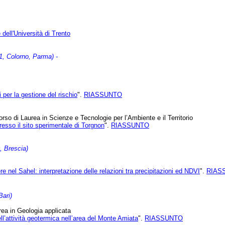
dell'Università di Trento
, Colorno, Parma) -
 per la gestione del rischio
".
RIASSUNTO
so di Laurea in Scienze e Tecnologie per l’Ambiente e il Territorio
presso il sito sperimentale di Torgnon
".
RIASSUNTO
, Brescia)
re nel Sahel: interpretazione delle relazioni tra precipitazioni ed NDVI
".
RIAS
ari)
rea in Geologia applicata
ell’attività geotermica nell’area del Monte Amiata
".
RIASSUNTO