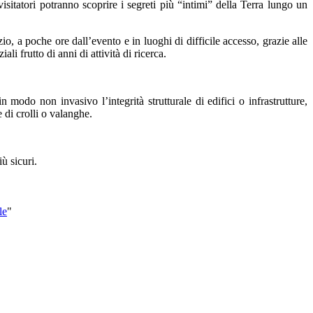
isitatori potranno scoprire i segreti più “intimi” della Terra lungo un
io, a poche ore dall’evento e in luoghi di difficile accesso, grazie alle
li frutto di anni di attività di ricerca.
in modo non invasivo l’integrità strutturale di edifici o infrastrutture,
e di crolli o valanghe.
iù sicuri.
le
"