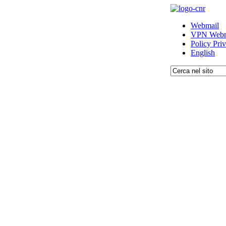
Webmail
VPN Webm
Policy Pri
English