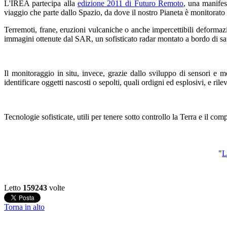
L'IREA partecipa alla
edizione 2011 di Futuro Remoto
, una manifes
viaggio che parte dallo Spazio, da dove il nostro Pianeta è monitorato c
Terremoti, frane, eruzioni vulcaniche o anche impercettibili deformazion
immagini ottenute dal SAR, un sofisticato radar montato a bordo di satelli
Il monitoraggio in situ, invece, grazie dallo sviluppo di sensori e 
identificare oggetti nascosti o sepolti, quali ordigni ed esplosivi, e rile
Tecnologie sofisticate, utili per tenere sotto controllo la Terra e il com
"
L
Letto
159243
volte
Torna in alto