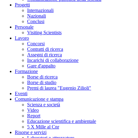
Progetti
Internazionali
Nazionali
Conclusi
Personale
Visiting Scientists
Lavoro
Concorsi
Contratti di ricerca
Assegni di ricerca
Incarichi di collaborazione
Gare d'appalto
Formazione
Borse di ricerca
Borse di studio
Premi di laurea "Eugenio Zilioli"
Eventi
Comunicazione e stampa
Scienza e società
Video
Report
Educazione scientifica e ambientale
5 X Mille al Cnr
Risorse e servizi
Laboratori e attrezzature