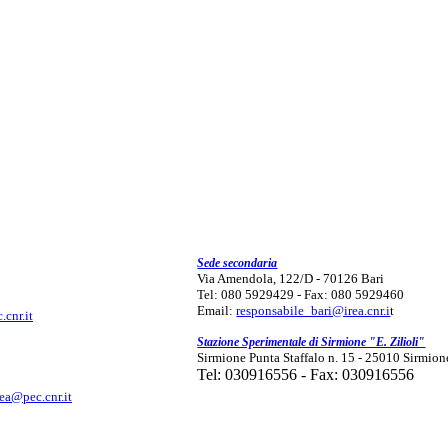
Sede secondaria
Via Amendola, 122/D - 70126 Bari
Tel: 080 5929429 - Fax: 080 5929460
Email:
responsabile_bari@irea.cnr.i
t
.cnr.it
Stazione Sperimentale di Sirmione "E. Zilioli"
Sirmione Punta Staffalo n. 15 - 25010 Sirmion
Tel: 030916556 - Fax: 030916556
rea@pec.cnr.it