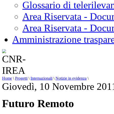
Glossario di telerilev
Area Riservata - Docu
Area Riservata - Doc
Amministrazione traspar
Home
\
Progetti
\
Internazionali
\
Notizie in evidenza
\
Giovedì, 10 Novembre 201
Futuro Remoto