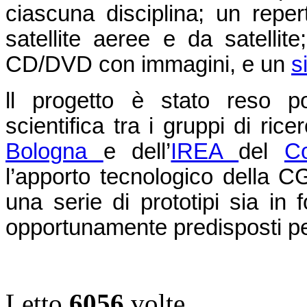
ciascuna disciplina; un reper
satellite aeree e da satellit
CD/DVD con immagini, e un
s
ll progetto è stato reso po
scientifica tra i gruppi di ric
Bologna
e dell’
IREA
del
Co
l’apporto tecnologico della C
una serie di prototipi sia in
opportunamente predisposti pe
Letto
6056
volte