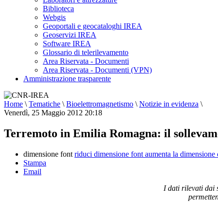
Biblioteca
Webgis
Geoportali e geocataloghi IREA
Geoservizi IREA
Software IREA
Glossario di telerilevamento
Area Riservata - Documenti
Area Riservata - Documenti (VPN)
Amministrazione trasparente
Home
\
Tematiche
\
Bioelettromagnetismo
\
Notizie in evidenza
\
Venerdì, 25 Maggio 2012 20:18
Terremoto in Emilia Romagna: il sollevame
dimensione font
riduci dimensione font
aumenta la dimensione 
Stampa
Email
I dati rilevati d
permettend