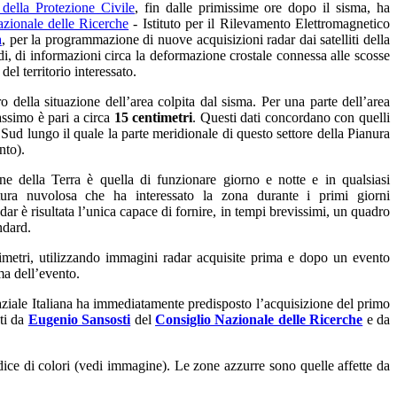
della Protezione Civile
,
fin dalle primissime ore dopo il sisma, ha
zionale delle Ricerche
- Istituto per il Rilevamento Elettromagnetico
a
, per la programmazione di nuove acquisizioni radar dai satelliti della
di, di informazioni circa la deformazione crostale connessa alle scosse
el territorio interessato.
ro della situazione dell’area colpita dal sisma. Per una parte dell’area
assimo è pari a circa
15 centimetri
. Questi dati concordano con quelli
Sud lungo il quale la parte meridionale di questo settore della Pianura
nto).
ne della Terra è quella di funzionare giorno e notte e in qualsiasi
rtura nuvolosa che ha interessato la zona durante i primi giorni
dar è risultata l’unica capace di fornire, in tempi brevissimi, un quadro
ndard.
timetri, utilizzando immagini radar acquisite prima e dopo un evento
ma dell’evento.
paziale Italiana ha immediatamente predisposto l’acquisizione del primo
ati da
Eugenio Sansosti
del
Consiglio Nazionale delle Ricerche
e da
dice di colori (vedi immagine). Le zone azzurre sono quelle affette da