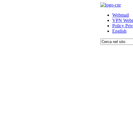
Webmail
VPN Webm
Policy Pri
English