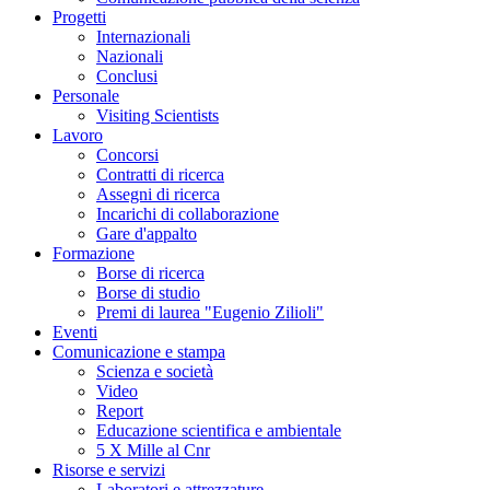
Progetti
Internazionali
Nazionali
Conclusi
Personale
Visiting Scientists
Lavoro
Concorsi
Contratti di ricerca
Assegni di ricerca
Incarichi di collaborazione
Gare d'appalto
Formazione
Borse di ricerca
Borse di studio
Premi di laurea "Eugenio Zilioli"
Eventi
Comunicazione e stampa
Scienza e società
Video
Report
Educazione scientifica e ambientale
5 X Mille al Cnr
Risorse e servizi
Laboratori e attrezzature