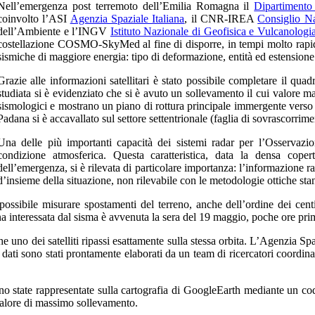
Nell’emergenza post terremoto dell’Emilia Romagna il
Dipartimento 
coinvolto l’ASI
Agenzia Spaziale Italiana
, il CNR-IREA
Consiglio Na
dell’Ambiente e l’INGV
Istituto Nazionale di Geofisica e Vulcanologi
costellazione
COSMO-SkyMed
al fine di disporre, in tempi molto rapi
sismiche di maggiore energia: tipo di deformazione, entità ed estensione d
Grazie alle informazioni satellitari è stato possibile completare il quad
studiata si è evidenziato che si è avuto un sollevamento il cui valore m
sismologici e mostrano un piano di rottura principale immergente verso 
Padana si è accavallato sul settore settentrionale (faglia di sovrascorrime
Una delle più importanti capacità dei sistemi radar per l’Osservazio
condizione atmosferica. Questa caratteristica, data la densa cope
dell’emergenza, si è rilevata di particolare importanza: l’informazione ra
d’insieme della situazione, non rilevabile con le metodologie ottiche sta
ossibile misurare spostamenti del terreno, anche dell’ordine dei cen
 interessata dal sisma è avvenuta la sera del 19 maggio, poche ore pri
he uno dei satelliti ripassi esattamente sulla stessa orbita. L’Agenzia S
 dati sono stati prontamente elaborati da un team di ricercatori coordin
ono state rappresentate sulla cartografia di GoogleEarth mediante un co
valore di massimo sollevamento.