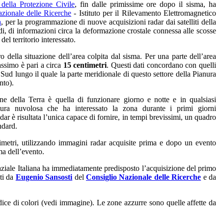
della Protezione Civile
,
fin dalle primissime ore dopo il sisma, ha
zionale delle Ricerche
- Istituto per il Rilevamento Elettromagnetico
a
, per la programmazione di nuove acquisizioni radar dai satelliti della
di, di informazioni circa la deformazione crostale connessa alle scosse
el territorio interessato.
ro della situazione dell’area colpita dal sisma. Per una parte dell’area
assimo è pari a circa
15 centimetri
. Questi dati concordano con quelli
Sud lungo il quale la parte meridionale di questo settore della Pianura
nto).
ne della Terra è quella di funzionare giorno e notte e in qualsiasi
rtura nuvolosa che ha interessato la zona durante i primi giorni
dar è risultata l’unica capace di fornire, in tempi brevissimi, un quadro
ndard.
timetri, utilizzando immagini radar acquisite prima e dopo un evento
ma dell’evento.
paziale Italiana ha immediatamente predisposto l’acquisizione del primo
ati da
Eugenio Sansosti
del
Consiglio Nazionale delle Ricerche
e da
dice di colori (vedi immagine). Le zone azzurre sono quelle affette da