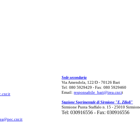
Sede secondaria
Via Amendola, 122/D - 70126 Bari
Tel: 080 5929429 - Fax: 080 5929460
Email:
responsabile_bari@irea.cnr.i
t
.cnr.it
Stazione Sperimentale di Sirmione "E. Zilioli"
Sirmione Punta Staffalo n. 15 - 25010 Sirmion
Tel: 030916556 - Fax: 030916556
rea@pec.cnr.it