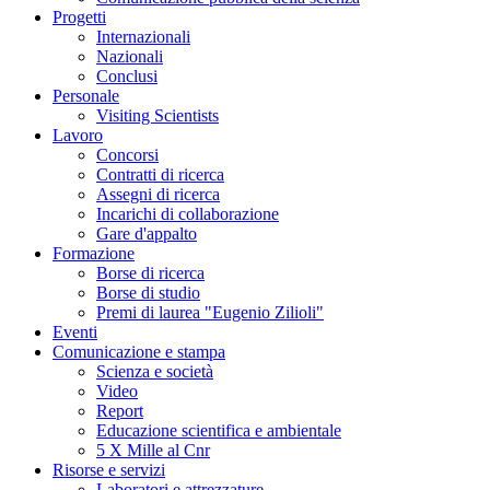
Progetti
Internazionali
Nazionali
Conclusi
Personale
Visiting Scientists
Lavoro
Concorsi
Contratti di ricerca
Assegni di ricerca
Incarichi di collaborazione
Gare d'appalto
Formazione
Borse di ricerca
Borse di studio
Premi di laurea "Eugenio Zilioli"
Eventi
Comunicazione e stampa
Scienza e società
Video
Report
Educazione scientifica e ambientale
5 X Mille al Cnr
Risorse e servizi
Laboratori e attrezzature