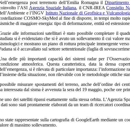
Nell’emergenza post terremoto dell’Emilia Romagna il
Dipartimento 
coinvolto l’ASI
Agenzia Spaziale Italiana
, il CNR-IREA
Consiglio Na
dell’Ambiente e l’INGV
Istituto Nazionale di Geofisica e Vulcanologi
costellazione
COSMO-SkyMed
al fine di disporre, in tempi molto rapi
sismiche di maggiore energia: tipo di deformazione, entità ed estensione d
Grazie alle informazioni satellitari è stato possibile completare il quad
studiata si è evidenziato che si è avuto un sollevamento il cui valore m
sismologici e mostrano un piano di rottura principale immergente verso 
Padana si è accavallato sul settore settentrionale (faglia di sovrascorrime
Una delle più importanti capacità dei sistemi radar per l’Osservazio
condizione atmosferica. Questa caratteristica, data la densa cope
dell’emergenza, si è rilevata di particolare importanza: l’informazione ra
d’insieme della situazione, non rilevabile con le metodologie ottiche sta
ossibile misurare spostamenti del terreno, anche dell’ordine dei cen
 interessata dal sisma è avvenuta la sera del 19 maggio, poche ore pri
he uno dei satelliti ripassi esattamente sulla stessa orbita. L’Agenzia S
 dati sono stati prontamente elaborati da un team di ricercatori coordin
ono state rappresentate sulla cartografia di GoogleEarth mediante un co
valore di massimo sollevamento.