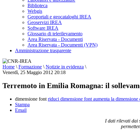
Biblioteca
Webgis
Geoportali e geocataloghi IREA
Geoservizi IREA
Software IREA
Glossario di telerilevamento
Area Riservata - Documenti
Area Riservata - Documenti (VPN)
Amministrazione trasparente
Home
\
Formazione
\
Notizie in evidenza
\
Venerdì, 25 Maggio 2012 20:18
Terremoto in Emilia Romagna: il sollevame
dimensione font
riduci dimensione font
aumenta la dimensione 
Stampa
Email
I dati rilevati d
permettend