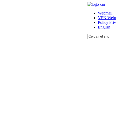
Webmail
VPN Webm
Policy Pri
English