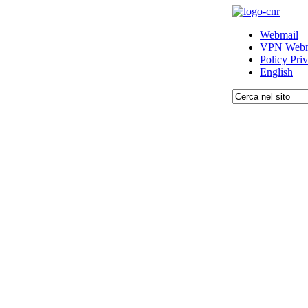
Webmail
VPN Webm
Policy Pri
English