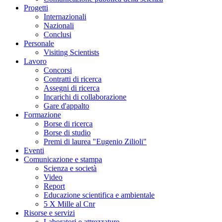
Progetti
Internazionali
Nazionali
Conclusi
Personale
Visiting Scientists
Lavoro
Concorsi
Contratti di ricerca
Assegni di ricerca
Incarichi di collaborazione
Gare d'appalto
Formazione
Borse di ricerca
Borse di studio
Premi di laurea "Eugenio Zilioli"
Eventi
Comunicazione e stampa
Scienza e società
Video
Report
Educazione scientifica e ambientale
5 X Mille al Cnr
Risorse e servizi
Laboratori e attrezzature