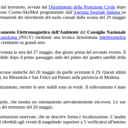
 dal terremoto, avviata dal
Dipartimento della Protezione Civile
dopo
ellazione Cosmo-SkyMed programmate dall’
Agenzia Spaziale Italiana
su
 permanenti dei movimenti del suolo causati dalla scossa del 29 maggio
levamento Elettromagnetico dell’Ambiente
del
Consiglio Nazionale
canologia
(INGV) mediante una tecnica denominata
interferometria
 centimetri su grandi aree.
venuta la sera del 27 maggio, due giorni prima del secondo evento. Il
ile dopo il primo passaggio utile del primo dei quattro satelliti della
e scosse sismiche del 20 maggio da quelle avvenute il 29. Questi ultimi
, tra Mirandola e San Felice sul Panaro nella provincia di Modena.
amento, mentre le aree stabili sono in verde. Il sollevamento è stato
l suolo, che mostra un orientamento prevalentemente est-ovest. Le sue
la del terremoto del 20 maggio.
ormazioni osservate, che ne descrive forma e localizzazione. L’analisi
 riferibili agli eventi di magnitudo superiore a 5 verificatesi all'interno