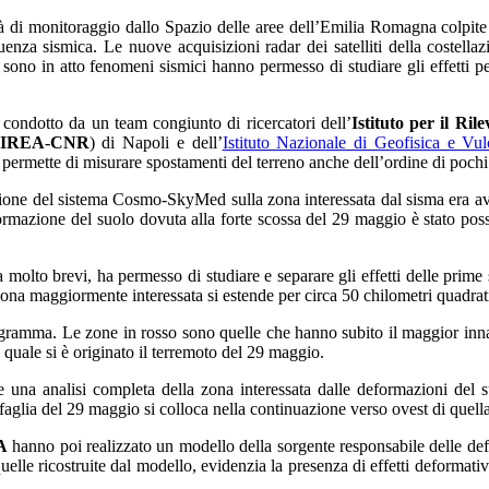
tà di monitoraggio dallo Spazio delle aree dell’Emilia Romagna colpite
equenza sismica. Le nuove acquisizioni radar dei satelliti della cost
ui sono in atto fenomeni sismici hanno permesso di studiare gli effetti
 condotto da un team congiunto di ricercatori dell’
Istituto per il Ri
IREA
-
CNR
) di Napoli e dell’
Istituto Nazionale di Geofisica e Vul
 permette di misurare spostamenti del terreno anche dell’ordine di pochi
ione del sistema Cosmo-SkyMed sulla zona interessata dal sisma era av
ormazione del suolo dovuta alla forte scossa del 29 maggio è stato possib
ta molto brevi, ha permesso di studiare e separare gli effetti delle prim
ona maggiormente interessata si estende per circa
50 chilometri
quadrati
gramma. Le zone in rosso sono quelle che hanno subito il maggior innalz
 quale si è originato il terremoto del 29 maggio.
nte una analisi completa della zona interessata dalle deformazioni de
 la faglia del 29 maggio si colloca nella continuazione verso ovest di quel
A
hanno poi realizzato un modello della sorgente responsabile delle def
uelle ricostruite dal modello, evidenzia la presenza di effetti deformativi