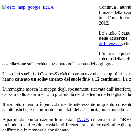
Continua l’attivi
l’inizio della s
tutta l’area in c
2012.
Lo studio è stato
delle Ricerche
(
differenziale
, che
L’ultima acquisiz
calcolo della def
costellazione sulla orbita, avvenuto nella serata del 4 giugno.
L’uso dei satelliti di Cosmo-SkyMed, caratterizzati da tempi di rivisi
hanno
causato un sollevamento del suolo fino a
12 centimetri
.
La z
L’immagine mostra la mappa degli spostamenti ricavata dall’interfero
causato dallo scorrimento in profondità dei due lembi della faglia sulla
Il risultato ottenuto è particolarmente interessante in quanto conse
caratteristiche, e il confronto con i dati della sismicità, indicano che
A partire dalle informazioni fornite dall'
INGV
, i ricercatori dell’
IRE
preliminare dei residui, ossia le differenze tra le deformazioni reali e q
dell'intervallo temporale considerato.