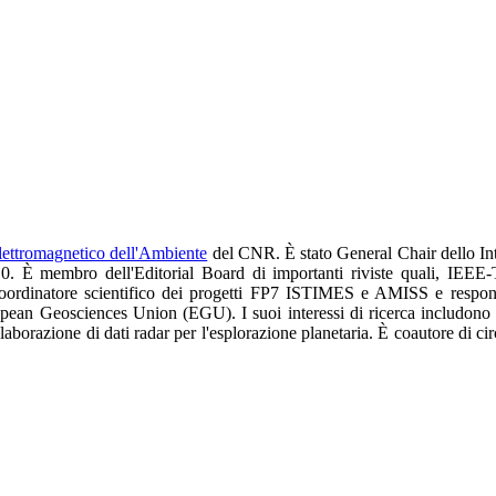
Elettromagnetico dell'Ambiente
del CNR. È stato General Chair dello I
10. È membro dell'Editorial Board di importanti riviste quali, I
ordinatore scientifico dei progetti FP7 ISTIMES e AMISS e respon
an Geosciences Union (EGU). I suoi interessi di ricerca includono l'
elaborazione di dati radar per l'esplorazione planetaria. È coautore di ci