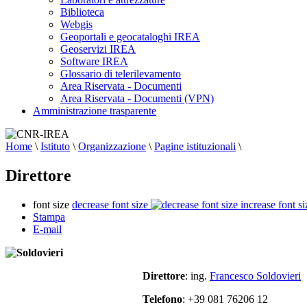
Biblioteca
Webgis
Geoportali e geocataloghi IREA
Geoservizi IREA
Software IREA
Glossario di telerilevamento
Area Riservata - Documenti
Area Riservata - Documenti (VPN)
Amministrazione trasparente
Home
\
Istituto
\
Organizzazione
\
Pagine istituzionali
\
Direttore
font size
decrease font size
increase font si
Stampa
E-mail
Direttore
: ing.
Francesco Soldovieri
Telefono
: +39 081 76206 12