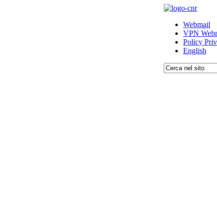
Webmail
VPN Webm
Policy Pri
English