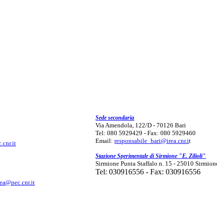
Sede secondaria
Via Amendola, 122/D - 70126 Bari
Tel: 080 5929429 - Fax: 080 5929460
Email:
responsabile_bari@irea.cnr.i
t
.cnr.it
Stazione Sperimentale di Sirmione "E. Zilioli"
Sirmione Punta Staffalo n. 15 - 25010 Sirmion
Tel: 030916556 - Fax: 030916556
rea@pec.cnr.it