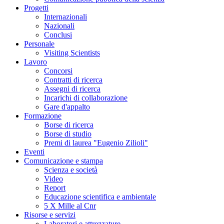
Progetti
Internazionali
Nazionali
Conclusi
Personale
Visiting Scientists
Lavoro
Concorsi
Contratti di ricerca
Assegni di ricerca
Incarichi di collaborazione
Gare d'appalto
Formazione
Borse di ricerca
Borse di studio
Premi di laurea "Eugenio Zilioli"
Eventi
Comunicazione e stampa
Scienza e società
Video
Report
Educazione scientifica e ambientale
5 X Mille al Cnr
Risorse e servizi
Laboratori e attrezzature