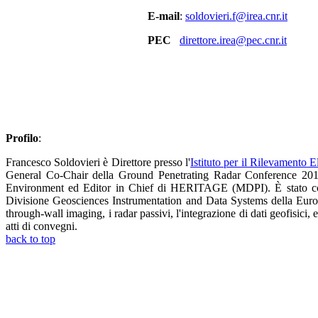
E-mail
:
soldovieri.f@irea.cnr.it
PEC
direttore.irea@pec.cnr.it
Profilo
:
Francesco Soldovieri è Direttore presso l'
Istituto per il Rilevamento 
General Co-Chair della Ground Penetrating Radar Conference 20
Environment ed Editor in Chief di HERITAGE (MDPI). È stato co
Divisione Geosciences Instrumentation and Data Systems della Europe
through-wall imaging, i radar passivi, l'integrazione di dati geofisici, 
atti di convegni.
back to top