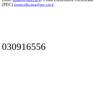
(PEC)
protocollo.irea@pec.cnr.it
030916556