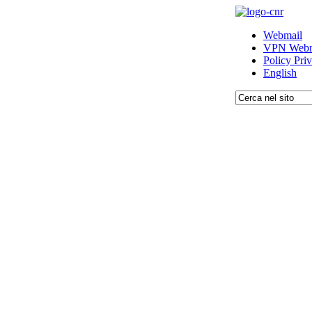
Webmail
VPN Webm
Policy Pri
English