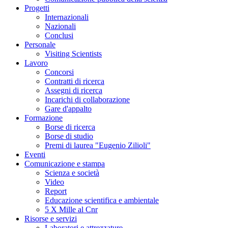
Progetti
Internazionali
Nazionali
Conclusi
Personale
Visiting Scientists
Lavoro
Concorsi
Contratti di ricerca
Assegni di ricerca
Incarichi di collaborazione
Gare d'appalto
Formazione
Borse di ricerca
Borse di studio
Premi di laurea "Eugenio Zilioli"
Eventi
Comunicazione e stampa
Scienza e società
Video
Report
Educazione scientifica e ambientale
5 X Mille al Cnr
Risorse e servizi
Laboratori e attrezzature