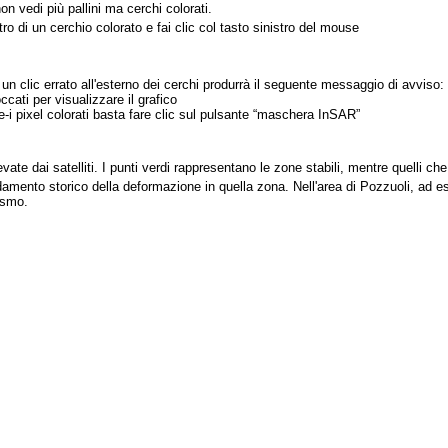
n vedi più pallini ma cerchi colorati.
tro di un cerchio colorato e fai clic col tasto sinistro del mouse
n clic errato all'esterno dei cerchi produrrà il seguente messaggio di avviso:
cati per visualizzare il grafico
e-i pixel colorati basta fare clic sul pulsante “maschera InSAR”
vate dai satelliti. I punti verdi rappresentano le zone stabili, mentre quelli c
damento storico della deformazione in quella zona. Nell'area di Pozzuoli, ad 
ismo.