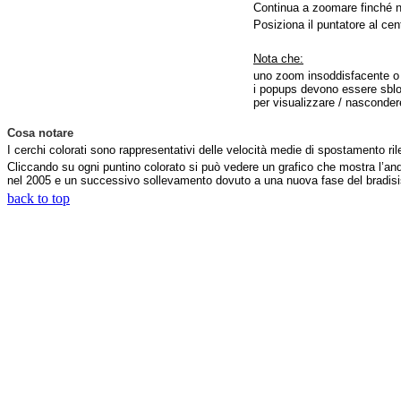
Continua a zoomare finché no
Posiziona il puntatore al cen
Nota che:
uno zoom insoddisfacente o u
i popups devono essere sbloc
per visualizzare / nasconder
Cosa notare
I cerchi colorati sono rappresentativi delle velocità medie di spostamento rile
Cliccando su ogni puntino colorato si può vedere un grafico che mostra l’an
nel 2005 e un successivo sollevamento dovuto a una nuova fase del bradis
back to top