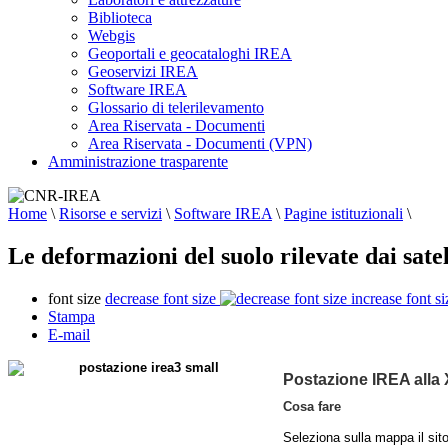
Biblioteca
Webgis
Geoportali e geocataloghi IREA
Geoservizi IREA
Software IREA
Glossario di telerilevamento
Area Riservata - Documenti
Area Riservata - Documenti (VPN)
Amministrazione trasparente
Home
\
Risorse e servizi
\
Software IREA
\
Pagine istituzionali
\
Le deformazioni del suolo rilevate dai satel
font size
decrease font size
increase font si
Stampa
E-mail
Postazione IREA alla
Cosa fare
Seleziona sulla mappa il sito