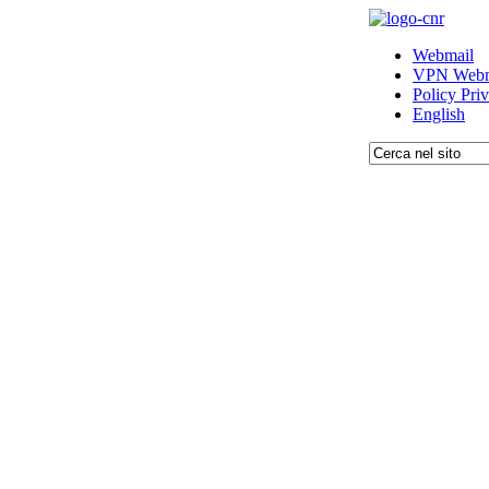
Webmail
VPN Webm
Policy Pri
English