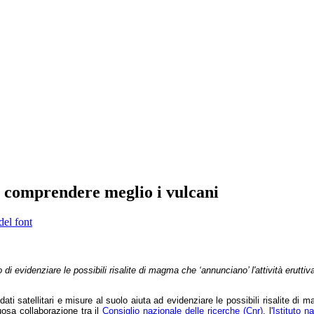
er comprendere meglio i vulcani
del font
po di evidenziare le possibili risalite di magma che ‘annunciano’ l'attività erutt
 dati satellitari e misure al suolo aiuta ad evidenziare le possibili risalite di m
uosa collaborazione tra il
Consiglio nazionale delle ricerche (Cnr)
, l'
Istituto n