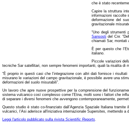
che è stato recentemen
Capire la struttura in
informazioni raccolte 
deformazione del suol
gravitazionale misurate
“Uno degli strumenti 
Sansosti
del Cnr. “Def
chiamati Sar, montati a 
È per questo che l’Et
italiano.
Piccole variazioni del
tecniche Sar satellitari, non sempre fenomeni importanti, quali la risalita d
“È proprio in questi casi che l’integrazione con altri dati fornisce i risultat
misurano le variazioni del campo gravitazionale, è possibile avere una sti
deformazioni del suolo misurabili”.
Un lavoro che apre nuove prospettive per la comprensione del funzionamento
sistema vulcanico così complesso come l’Etna, molti sono i fattori che infl
di separare i diversi fenomeni che avvengono contemporaneamente, permetterà
Questo studio è stato co-finanziato dall’Agenzia Spaziale Italiana tramite i
vulcanici, l’Asi aderisce all'iniziativa internazionale Supersites, mettendo
Leggi l'articolo pubblicato sulla rivista
Scientific Reports
.