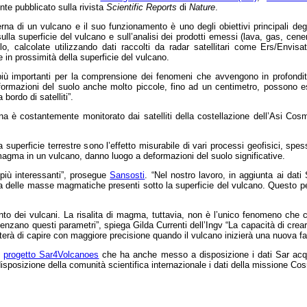
te pubblicato sulla rivista
Scientific Reports
di
Nature
.
terna di un vulcano e il suo funzionamento è uno degli obiettivi principali deg
sulla superficie del vulcano e sull’analisi dei prodotti emessi (lava, gas, cene
o, calcolate utilizzando dati raccolti da radar satellitari come Ers/Envi
 in prossimità della superficie del vulcano.
più importanti per la comprensione dei fenomeni che avvengono in profondità 
ormazioni del suolo anche molto piccole, fino ad un centimetro, possono ess
bordo di satelliti”.
na è costantemente monitorato dai satelliti della costellazione dell’Asi C
la superficie terrestre sono l’effetto misurabile di vari processi geofisici, s
i magma in un vulcano, danno luogo a deformazioni del suolo significative.
i più interessanti”, prosegue
Sansosti
. “Nel nostro lavoro, in aggiunta ai dati 
ma delle masse magmatiche presenti sotto la superficie del vulcano. Questo 
 dei vulcani. La risalita di magma, tuttavia, non è l’unico fenomeno che cau
uenzano questi parametri”, spiega Gilda Currenti dell’Ingv “La capacità di cre
 di capire con maggiore precisione quando il vulcano inizierà una nuova fase 
l
progetto Sar4Volcanoes
che ha anche messo a disposizione i dati Sar acqu
 a disposizione della comunità scientifica internazionale i dati della mission