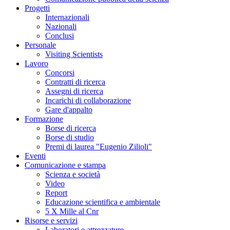
Progetti
Internazionali
Nazionali
Conclusi
Personale
Visiting Scientists
Lavoro
Concorsi
Contratti di ricerca
Assegni di ricerca
Incarichi di collaborazione
Gare d'appalto
Formazione
Borse di ricerca
Borse di studio
Premi di laurea "Eugenio Zilioli"
Eventi
Comunicazione e stampa
Scienza e società
Video
Report
Educazione scientifica e ambientale
5 X Mille al Cnr
Risorse e servizi
Laboratori e attrezzature