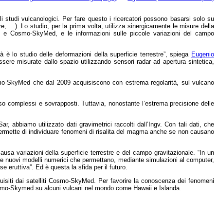
li studi vulcanologici. Per fare questo i ricercatori possono basarsi solo su
re, …). Lo studio, per la prima volta, utilizza sinergicamente le misure della
sat e Cosmo-SkyMed, e le informazioni sulle piccole variazioni del campo
è lo studio delle deformazioni della superficie terrestre”, spiega
Eugenio
ere misurate dallo spazio utilizzando sensori radar ad apertura sintetica,
osmo-SkyMed che dal 2009 acquisiscono con estrema regolarità, sul vulcano
pesso complessi e sovrapposti. Tuttavia, nonostante l’estrema precisione delle
Sar, abbiamo utilizzato dati gravimetrici raccolti dall’Ingv. Con tali dati, che
permette di individuare fenomeni di risalita del magma anche se non causano
sa variazioni della superficie terrestre e del campo gravitazionale. “In un
are nuovi modelli numerici che permettano, mediante simulazioni al computer,
eruttiva”. Ed è questa la sfida per il futuro.
isiti dai satelliti Cosmo-SkyMed. Per favorire la conoscenza dei fenomeni
e Cosmo-Skymed su alcuni vulcani nel mondo come Hawaii e Islanda.