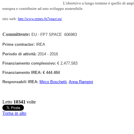
L'obiettivo a lungo termine è quello di ampli
europea e contribuire ad uno sviluppo sostenibile.
sito web:
http://www.ermes-fp7space.eu/
Committente:
EU - FP7 SPACE 606983
Prime contractor:
IREA
Periodo di attività:
2014 - 2016
Finanziamento complessivo:
€
2,477,583
Finanziamento IREA:
€ 444.484
Responsabili
IREA
:
Mirco Boschetti
,
Anna Rampini
Letto
10341
volte
Torna in alto