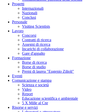
Progetti
Internazionali
Nazionali
Conclusi
Personale
Visiting Scientists
Lavoro
Concorsi
Contratti di ricerca
Assegni di ricerca
Incarichi di collaborazione
Gare d'appalto
Formazione
Borse di ricerca
Borse di studio
Premi di laurea "Eugenio Zilioli"
Eventi
Comunicazione e stampa
Scienza e società
Video
Report
Educazione scientifica e ambientale
5 X Mille al Cnr
Risorse e servizi
Laboratori e attrezzature