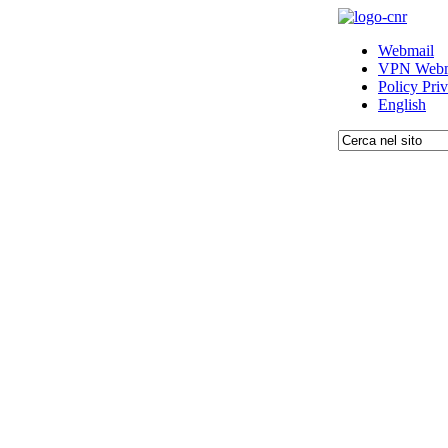
Webmail
VPN Webm
Policy Pri
English