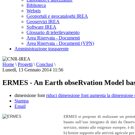
Biblioteca
Webgis
Geoportali e geocataloghi IREA
Geoservizi IREA
Software IREA
Glossario di telerilevamento
Area Riservata - Documenti
Area Riservata - Documenti (VPN)
Amministrazione trasparente
Home
\
Progetti
\
Conclusi
\
Lunedì, 13 Gennaio 2014 11:56
ERMES - An Earth obseRvation Model bas
dimensione font
riduci dimensione font
aumenta la dimensione 
Stampa
Email
ERMES si propone di realizzare un prototip
basato sull’uso integrato di dati da Osser
servizio, mirato alle esigenze europee, è di
b) fornire supporto alle attività agricole per