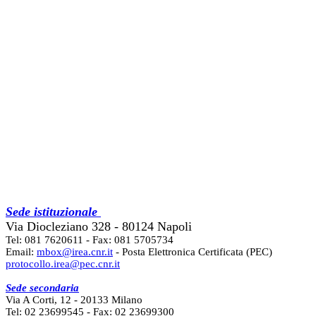
Sede istituzionale
Via Diocleziano 328 - 80124 Napoli
Tel: 081 7620611 - Fax: 081 5705734
Email:
mbox@irea.cnr.it
- Posta Elettronica Certificata (PEC)
protocollo.irea@pec.cnr.it
Sede secondaria
Via A Corti, 12 - 20133 Milano
Tel: 02 23699545 - Fax: 02 23699300