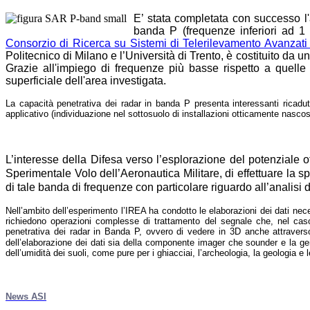
E’ stata completata con successo l'
banda P (frequenze inferiori ad 1
Consorzio di Ricerca su Sistemi di Telerilevamento Avanza
Politecnico di Milano e l’Università di Trento, è costituito d
Grazie all'impiego di frequenze più basse rispetto a quelle
superficiale dell'area investigata.
La capacità penetrativa dei radar in banda P presenta interessanti ricadut
applicativo (individuazione nel sottosuolo di installazioni otticamente nascos
L’interesse della Difesa verso l’esplorazione del potenziale o
Sperimentale Volo dell’Aeronautica Militare, di effettuare la s
di tale banda di frequenze con particolare riguardo all’analisi di
Nell’ambito dell’esperimento l’IREA ha condotto le elaborazioni dei dati nece
richiedono operazioni complesse di trattamento del segnale che, nel caso 
penetrativa dei radar in Banda P, ovvero di vedere in 3D anche attravers
dell’elaborazione dei dati sia della componente imager che sounder e la gener
dell’umidità dei suoli, come pure per i ghiacciai, l’archeologia, la geologia e l
News ASI