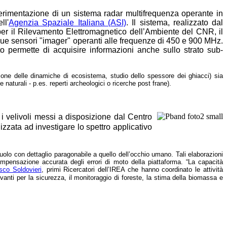
sperimentazione di un sistema radar multifrequenza operante in
ll'
Agenzia Spaziale Italiana (ASI)
. Il sistema, realizzato dal
 per il Rilevamento Elettromagnetico dell’Ambiente del CNR, il
 due sensori "imager" operanti alle frequenze di 450 e 900 MHz.
o permette di acquisire informazioni anche sullo strato sub-
sione delle dinamiche di ecosistema, studio dello spessore dei ghiacci) sia
naturali - p.es. reperti archeologici o ricerche post frane).
 i velivoli messi a disposizione dal Centro
izzata ad investigare lo spettro applicativo
suolo con dettaglio paragonabile a quello dell’occhio umano. Tali elaborazioni
ompensazione accurata degli errori di moto della piattaforma. “La capacità
co Soldovieri
, primi Ricercatori dell’IREA che hanno coordinato le attività
evanti per la sicurezza, il monitoraggio di foreste, la stima della biomassa e