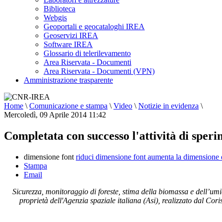
Biblioteca
Webgis
Geoportali e geocataloghi IREA
Geoservizi IREA
Software IREA
Glossario di telerilevamento
Area Riservata - Documenti
Area Riservata - Documenti (VPN)
Amministrazione trasparente
Home
\
Comunicazione e stampa
\
Video
\
Notizie in evidenza
\
Mercoledì, 09 Aprile 2014 11:42
Completata con successo l'attività di sper
dimensione font
riduci dimensione font
aumenta la dimensione 
Stampa
Email
Sicurezza, monitoraggio di foreste, stima della biomassa e dell’umi
proprietà dell'Agenzia spaziale italiana (Asi), realizzato dal Cor