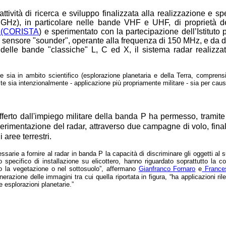
attività di ricerca e sviluppo finalizzata alla realizzazione e 
 GHz), in particolare nelle bande VHF e UHF, di proprietà de
ti (CORISTA
) e sperimentato con la partecipazione dell’Istituto
a un sensore "sounder", operante alla frequenza di 150 MHz, e da
 delle bande "classiche" L, C ed X, il sistema radar realizzat
e sia in ambito scientifico (esplorazione planetaria e della Terra, compren
te sia intenzionalmente - applicazione più propriamente militare - sia per cause 
fferto dall'impiego militare della banda P ha permesso, tramite
perimentazione del radar, attraverso due campagne di volo, final
 aree terrestri.
ssarie a fornire al radar in banda P la capacità di discriminare gli oggetti al 
specifico di installazione su elicottero, hanno riguardato soprattutto la c
o la vegetazione o nel sottosuolo”, affermano
Gianfranco Fornaro
e
Frances
azione delle immagini tra cui quella riportata in figura, “ha applicazioni ril
e esplorazioni planetarie.”