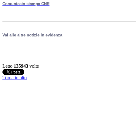
Comunicato stampa CNR
Vai alle altre notizie in evidenza
Letto
135943
volte
Torna in alto