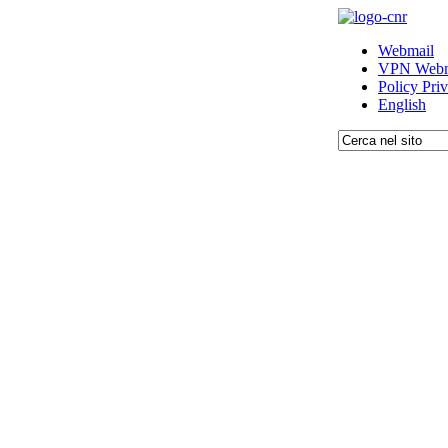
Webmail
VPN Webm
Policy Pri
English