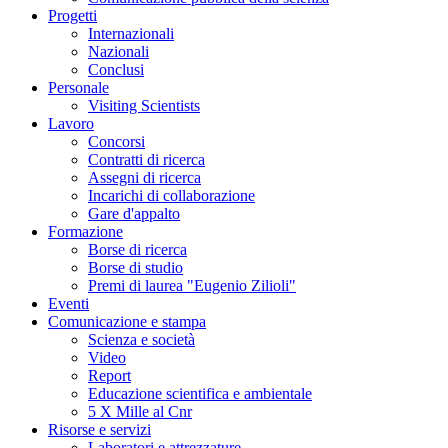
Progetti
Internazionali
Nazionali
Conclusi
Personale
Visiting Scientists
Lavoro
Concorsi
Contratti di ricerca
Assegni di ricerca
Incarichi di collaborazione
Gare d'appalto
Formazione
Borse di ricerca
Borse di studio
Premi di laurea "Eugenio Zilioli"
Eventi
Comunicazione e stampa
Scienza e società
Video
Report
Educazione scientifica e ambientale
5 X Mille al Cnr
Risorse e servizi
Laboratori e attrezzature