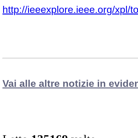
http://ieeexplore.ieee.org/xpl
Vai alle altre notizie in evide