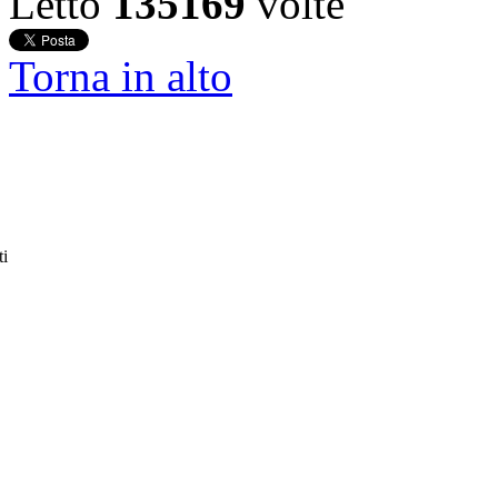
Letto
135169
volte
Torna in alto
ti