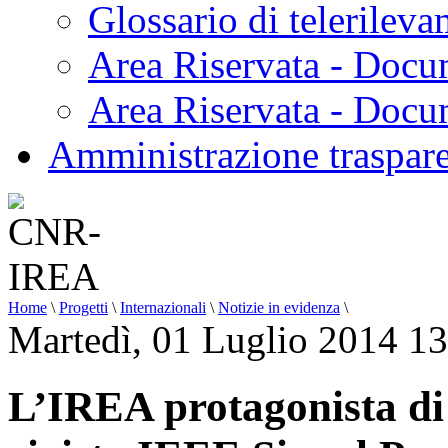
Glossario di telerilev
Area Riservata - Docu
Area Riservata - Doc
Amministrazione traspar
Home
\
Progetti
\
Internazionali
\
Notizie in evidenza
\
Martedì, 01 Luglio 2014 1
L’IREA protagonista di 