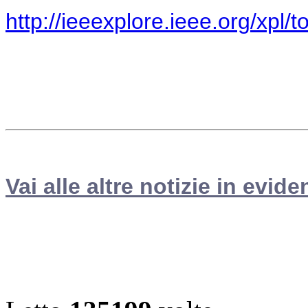
http://ieeexplore.ieee.org/xpl
Vai alle altre notizie in evide