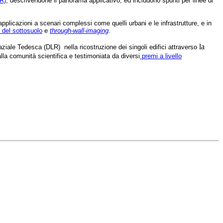
R)
, descrivendone il panorama applicativo, ed includono spunti per linee di
 applicazioni a scenari complessi come quelli urbani e le infrastrutture, e in
del sottosuolo
e
through-wall-imaging
.
la
aziale Tedesca (DLR) nella ricostruzione dei singoli edifici attraverso
la comunità scientifica e testimoniata da diversi
premi a livello