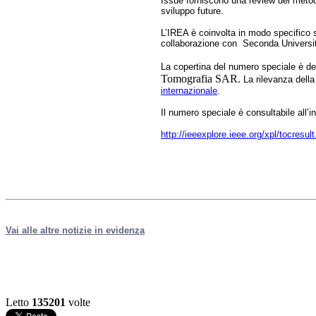
Issue forniscono una review dei metod
sviluppo future.
L’IREA è coinvolta in modo specifico 
collaborazione con Seconda Università
La copertina del numero speciale è ded
Tomografia SAR.
La rilevanza della
internazionale
.
Il numero speciale è consultabile all’in
http://ieeexplore.ieee.org/xpl/tocres
Vai alle altre notizie in evidenza
Letto
135201
volte