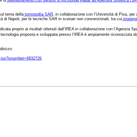
i di
telerilevamento con sensori a microonde Radar ad Apertura Sintetica (SA
sul tema della
tomografia SAR
, in collaborazione con l’Università di Pisa, per
 di Napoli, per le tecniche SAR in scenari non convenzionali, tra cui
imaging
icata proprio ai risultati ottenuti dall’IREA in collaborazione con l’Agenzia Sp
 tecnologia proposta e sviluppata presso l’IREA è ampiamente riconosciuta dal
dirizzo:
ult.jsp?isnumber=6832726