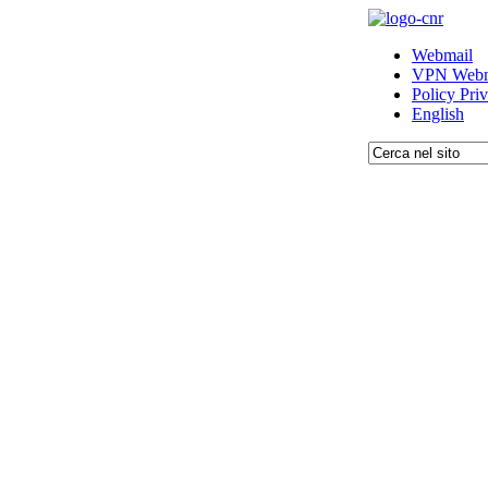
Webmail
VPN Webm
Policy Pri
English