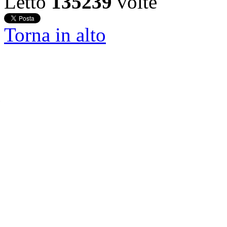
Letto
135239
volte
Torna in alto