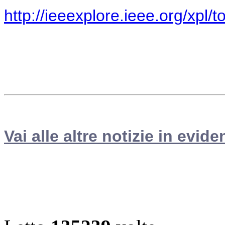
http://ieeexplore.ieee.org/xpl
Vai alle altre notizie in evide