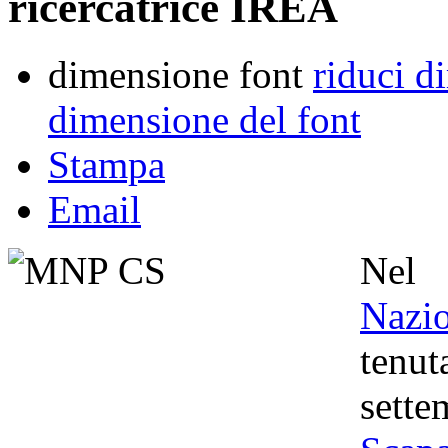
ricercatrice IREA
dimensione font
riduci d
dimensione del font
Stampa
Email
Nel
Nazi
tenu
set