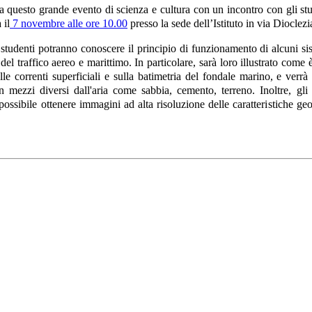
 questo grande evento di scienza e cultura con un incontro con gli st
 il
7 novembre alle ore 10.00
presso la sede dell’Istituto in via Dioclez
i studenti potranno conoscere il principio di funzionamento di alcuni 
 del traffico aereo e marittimo. In particolare, sarà loro illustrato come
le correnti superficiali e sulla batimetria del fondale marino, e verr
in mezzi diversi dall'aria come sabbia, cemento, terreno. Inoltre, gl
ossibile ottenere immagini ad alta risoluzione delle caratteristiche geo