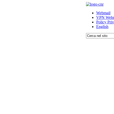
Webmail
VPN Webm
Policy Pri
English