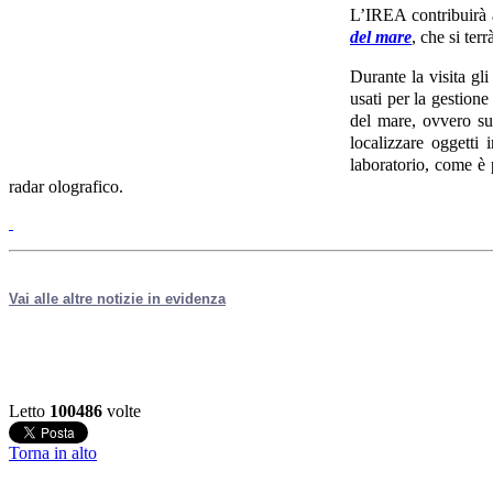
L’IREA contribuirà a
del mare
, che si terrà
Durante la visita gl
usati per la gestione
del mare, ovvero sul
localizzare oggetti 
laboratorio, come è p
radar olografico.
Vai alle altre notizie in evidenza
Letto
100486
volte
Torna in alto