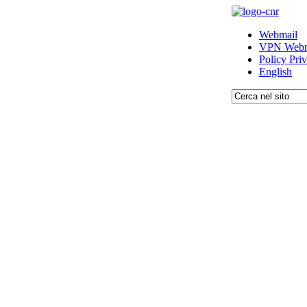
Webmail
VPN Webm
Policy Pri
English