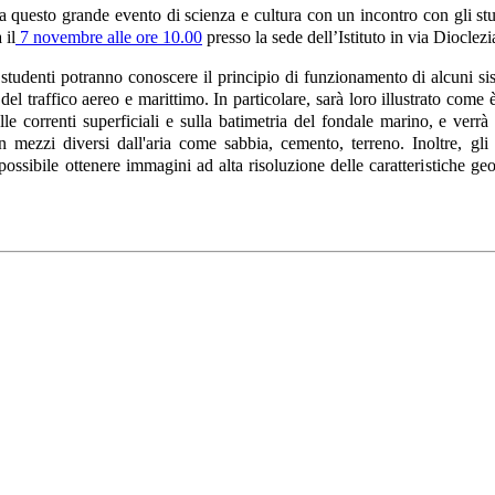
 questo grande evento di scienza e cultura con un incontro con gli st
 il
7 novembre alle ore 10.00
presso la sede dell’Istituto in via Dioclez
i studenti potranno conoscere il principio di funzionamento di alcuni 
 del traffico aereo e marittimo. In particolare, sarà loro illustrato come
le correnti superficiali e sulla batimetria del fondale marino, e verr
in mezzi diversi dall'aria come sabbia, cemento, terreno. Inoltre, gl
ossibile ottenere immagini ad alta risoluzione delle caratteristiche geo