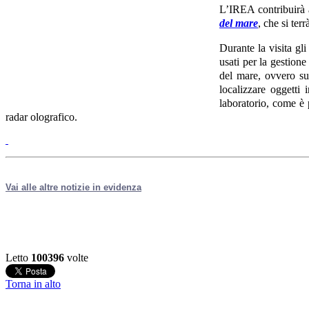
L’IREA contribuirà a
del mare
, che si terrà
Durante la visita gl
usati per la gestione
del mare, ovvero sul
localizzare oggetti 
laboratorio, come è p
radar olografico.
Vai alle altre notizie in evidenza
Letto
100396
volte
Torna in alto