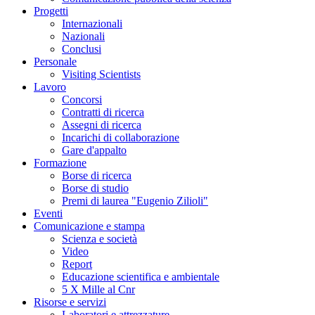
Progetti
Internazionali
Nazionali
Conclusi
Personale
Visiting Scientists
Lavoro
Concorsi
Contratti di ricerca
Assegni di ricerca
Incarichi di collaborazione
Gare d'appalto
Formazione
Borse di ricerca
Borse di studio
Premi di laurea "Eugenio Zilioli"
Eventi
Comunicazione e stampa
Scienza e società
Video
Report
Educazione scientifica e ambientale
5 X Mille al Cnr
Risorse e servizi
Laboratori e attrezzature