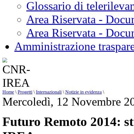
Glossario di telerilev
Area Riservata - Docu
Area Riservata - Doc
Amministrazione traspar
Home
\
Progetti
\
Internazionali
\
Notizie in evidenza
\
Mercoledì, 12 Novembre 2
Futuro Remoto 2014: stu