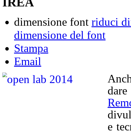
IREA
dimensione font
riduci d
dimensione del font
Stampa
Email
Anch
dar
Rem
divul
e te