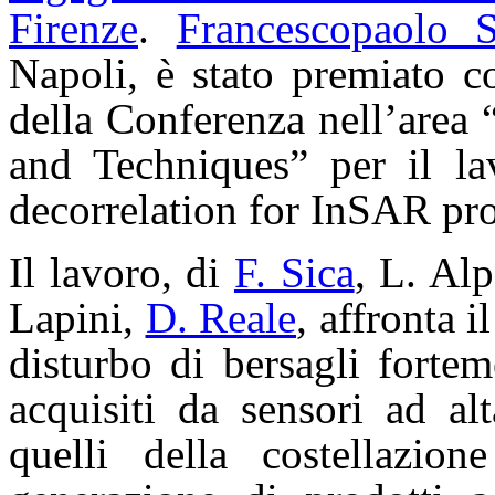
Firenze
.
Francescopaolo S
Napoli, è stato premiato c
della Conferenza nell’area
and Techniques” per il la
decorrelation for InSAR pr
Il lavoro, di
F. Sica
, L. Al
Lapini,
D. Reale
, affronta i
disturbo di bersagli forteme
acquisiti da sensori ad a
quelli della costella