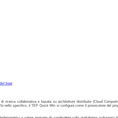
del font
 ricerca collaborativa e basata su architetture distribuite (Cloud Computing
 Più nello specifico, il TEP Quick Win si configura come il prosecutore del 
i Interferometrici a valore aggiunto da condividere sulla piattaforma sviluppata