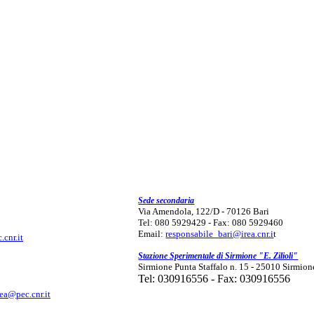
Sede secondaria
Via Amendola, 122/D - 70126 Bari
Tel: 080 5929429 - Fax: 080 5929460
Email:
responsabile_bari@irea.cnr.i
t
.cnr.it
Stazione Sperimentale di Sirmione "E. Zilioli"
Sirmione Punta Staffalo n. 15 - 25010 Sirmion
Tel: 030916556 - Fax: 030916556
rea@pec.cnr.it