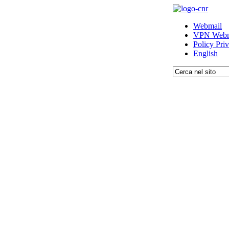
Webmail
VPN Webm
Policy Pri
English