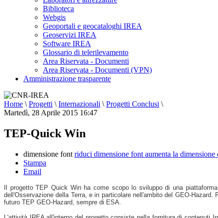
Biblioteca
Webgis
Geoportali e geocataloghi IREA
Geoservizi IREA
Software IREA
Glossario di telerilevamento
Area Riservata - Documenti
Area Riservata - Documenti (VPN)
Amministrazione trasparente
Home
\
Progetti
\
Internazionali
\
Progetti Conclusi
\
Martedì, 28 Aprile 2015 16:47
TEP-Quick Win
dimensione font
riduci dimensione font
aumenta la dimensione 
Stampa
Email
Il progetto TEP Quick Win ha come scopo lo sviluppo di una piattaforma di
dell'Osservazione della Terra, e in particolare nell'ambito del GEO-Hazard.
futuro TEP GEO-Hazard, sempre di ESA.
L'attività IREA all'interno del progetto consiste nella fornitura di contenut