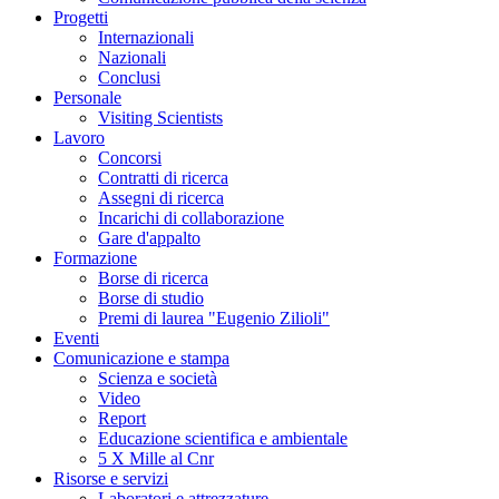
Progetti
Internazionali
Nazionali
Conclusi
Personale
Visiting Scientists
Lavoro
Concorsi
Contratti di ricerca
Assegni di ricerca
Incarichi di collaborazione
Gare d'appalto
Formazione
Borse di ricerca
Borse di studio
Premi di laurea "Eugenio Zilioli"
Eventi
Comunicazione e stampa
Scienza e società
Video
Report
Educazione scientifica e ambientale
5 X Mille al Cnr
Risorse e servizi
Laboratori e attrezzature