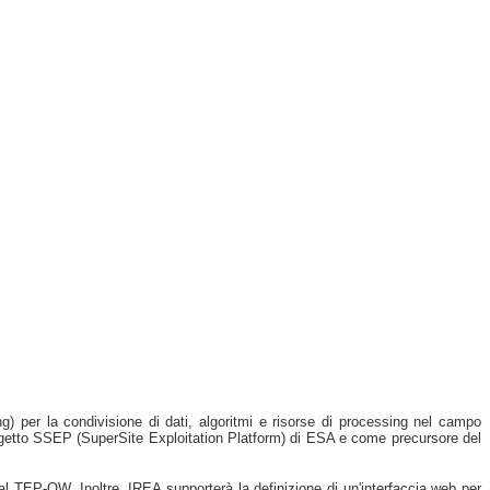
) per la condivisione di dati, algoritmi e risorse di processing nel campo
progetto SSEP (SuperSite Exploitation Platform) di ESA e come precursore del
 dal TEP-QW. Inoltre, IREA supporterà la definizione di un'interfaccia web per