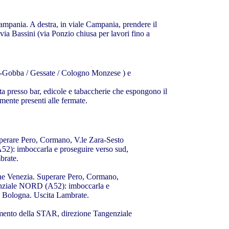
pania. A destra, in viale Campania, prendere il
a Bassini (via Ponzio chiusa per lavori fino a
-Gobba / Gessate / Cologno Monzese ) e
a presso bar, edicole e tabaccherie che espongono il
ente presenti alle fermate.
are Pero, Cormano, V.le Zara-Sesto
imboccarla e proseguire verso sud,
rate.
 Venezia. Superare Pero, Cormano,
iale NORD (A52): imboccarla e
logna. Uscita Lambrate.
nto della STAR, direzione Tangenziale