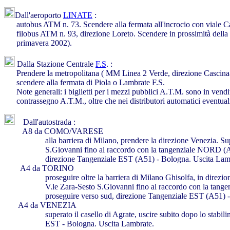
Dall'aeroporto
LINATE
:
autobus ATM n. 73. Scendere alla fermata all'incrocio con viale Cam
filobus ATM n. 93, direzione Loreto. Scendere in prossimità della vi
primavera 2002).
Dalla Stazione Centrale
F.S
. :
Prendere la metropolitana ( MM Linea 2 Verde, direzione Cascina
scendere alla fermata di Piola o Lambrate F.S.
Note generali: i biglietti per i mezzi pubblici A.T.M. sono in vendit
contrassegno A.T.M., oltre che nei distributori automatici eventualm
Dall'autostrada :
A8 da COMO/VARESE
alla barriera di Milano, prendere la direzione Venezia. Super
S.Giovanni fino al raccordo con la tangenziale NORD (A52): 
direzione Tangenziale EST (A51) - Bologna. Uscita Lamb
A4 da TORINO
proseguire oltre la barriera di Milano Ghisolfa, in direzione
V.le Zara-Sesto S.Giovanni fino al raccordo con la tangenz
proseguire verso sud, direzione Tangenziale EST (A51) - Bo
A4 da VENEZIA
superato il casello di Agrate, uscire subito dopo lo stabilime
EST - Bologna. Uscita Lambrate.