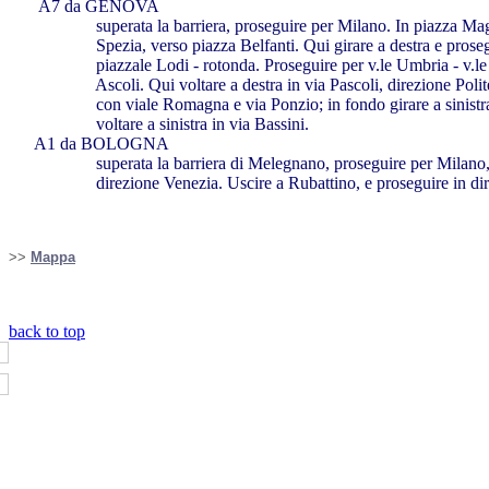
A7 da GENOVA
superata la barriera, proseguire per Milano. In piazza Maggi -
Spezia, verso piazza Belfanti. Qui girare a destra e proseguire
piazzale Lodi - rotonda. Proseguire per v.le Umbria - v.le Pice
Ascoli. Qui voltare a destra in via Pascoli, direzione Politecnic
con viale Romagna e via Ponzio; in fondo girare a sinistra per
voltare a sinistra in via Bassini.
A1 da BOLOGNA
superata la barriera di Melegnano, proseguire per Milano, e 
direzione Venezia. Uscire a Rubattino, e proseguire in dir
>>
Mappa
back to top