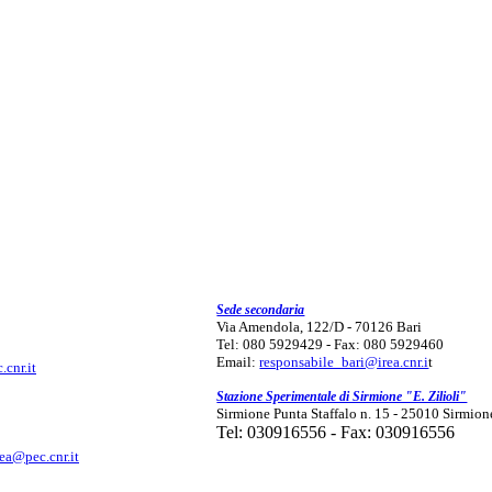
Sede secondaria
Via Amendola, 122/D - 70126 Bari
Tel: 080 5929429 - Fax: 080 5929460
Email:
responsabile_bari@irea.cnr.i
t
.cnr.it
Stazione Sperimentale di Sirmione "E. Zilioli"
Sirmione Punta Staffalo n. 15 - 25010 Sirmion
Tel: 030916556 - Fax: 030916556
rea@pec.cnr.it