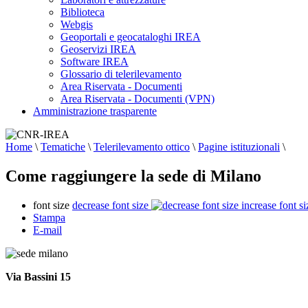
Biblioteca
Webgis
Geoportali e geocataloghi IREA
Geoservizi IREA
Software IREA
Glossario di telerilevamento
Area Riservata - Documenti
Area Riservata - Documenti (VPN)
Amministrazione trasparente
Home
\
Tematiche
\
Telerilevamento ottico
\
Pagine istituzionali
\
Come raggiungere la sede di Milano
font size
decrease font size
increase font si
Stampa
E-mail
Via Bassini 15