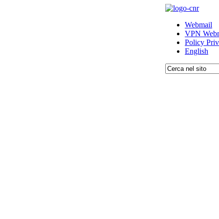
Webmail
VPN Webm
Policy Pri
English