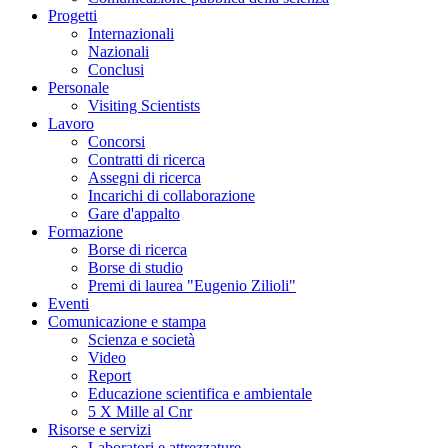
Progetti
Internazionali
Nazionali
Conclusi
Personale
Visiting Scientists
Lavoro
Concorsi
Contratti di ricerca
Assegni di ricerca
Incarichi di collaborazione
Gare d'appalto
Formazione
Borse di ricerca
Borse di studio
Premi di laurea "Eugenio Zilioli"
Eventi
Comunicazione e stampa
Scienza e società
Video
Report
Educazione scientifica e ambientale
5 X Mille al Cnr
Risorse e servizi
Laboratori e attrezzature