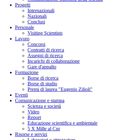
Progetti
Internazionali
Nazionali
Conclusi
Personale
Visiting Scientists
Lavoro
Concorsi
Contratti di ricerca
Assegni di ricerca
Incarichi di collaborazione
Gare d'appalto
Formazione
Borse di ricerca
Borse di studio
Premi di laurea "Eugenio Zilioli"
Eventi
Comunicazione e stampa
Scienza e società
Video
Report
Educazione scientifica e ambientale
5 X Mille al Cnr
Risorse e servizi
Laboratori e attrezzature