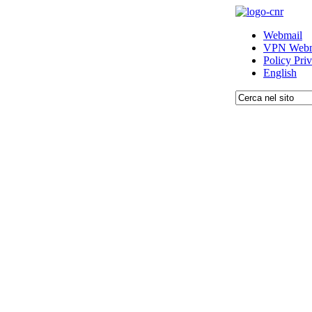
Webmail
VPN Webm
Policy Pri
English