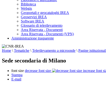
Biblioteca
Webgis
Geoportali e geocataloghi IREA
Geoservizi IREA
Software IREA
Glossario di telerilevamento
Area Riservata - Documenti
Area Riservata - Documenti (VPN)
Amministrazione trasparente
Home
\
Tematiche
\
Telerilevamento a microonde
\
Pagine istituzional
Sede secondaria di Milano
font size
decrease font size
increase font si
Stampa
E-mail