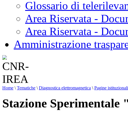
Glossario di telerilev
Area Riservata - Docu
Area Riservata - Doc
Amministrazione traspar
Home
\
Tematiche
\
Diagnostica elettromagnetica
\
Pagine istituzional
Stazione Sperimentale "